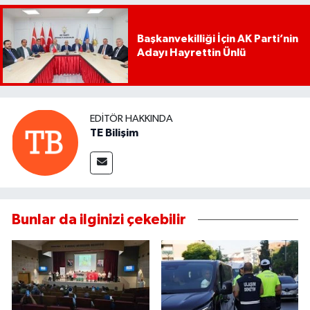
Başkanvekilliği İçin AK Parti’nin
Adayı Hayrettin Ünlü
EDITÖR HAKKINDA
TE Bilişim
Bunlar da ilginizi çekebilir