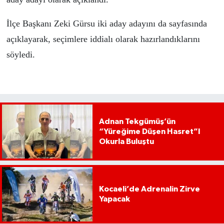
İlçe Başkanı Zeki Gürsu iki aday adayını da sayfasında
açıklayarak, seçimlere iddialı olarak hazırlandıklarını
söyledi.
Adnan Tekgümüş’ün
“Yüreğime Düşen Hasret”I
Okurla Buluştu
Kocaeli’de Adrenalin Zirve
Yapacak