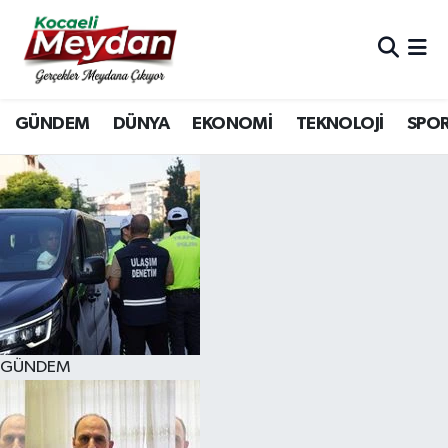
Nöbetçi Eczaneler
GÜNDEM
DÜNYA
EKONOMİ
TEKNOLOJİ
SPO
Hava Durumu
Trafik Durumu
Süper Lig Puan Durumu ve Fikstür
Tüm Manşetler
Son Dakika Haberleri
GÜNDEM
Haber Arşivi