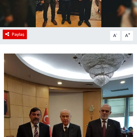
Paylaş
-
+
A
A