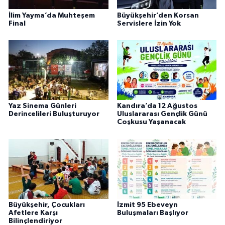
İlim Yayma’da Muhteşem
Büyükşehir’den Korsan
Final
Servislere İzin Yok
Yaz Sinema Günleri
Kandıra’da 12 Ağustos
Derincelileri Buluşturuyor
Uluslararası Gençlik Günü
Coşkusu Yaşanacak
Büyükşehir, Çocukları
İzmit 95 Ebeveyn
Afetlere Karşı
Buluşmaları Başlıyor
Bilinçlendiriyor