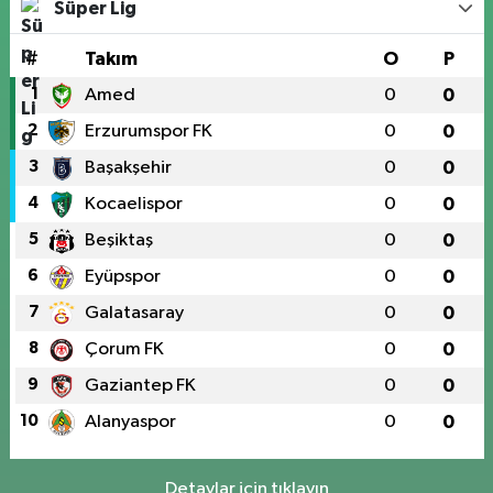
Süper Lig
#
Takım
O
P
1
Amed
0
0
2
Erzurumspor FK
0
0
3
Başakşehir
0
0
4
Kocaelispor
0
0
5
Beşiktaş
0
0
6
Eyüpspor
0
0
7
Galatasaray
0
0
8
Çorum FK
0
0
9
Gaziantep FK
0
0
10
Alanyaspor
0
0
Detaylar için tıklayın