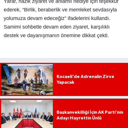
Yarar, nazik ziyaret ve anlamlı hediye için teşekkür
ederek, “Birlik, beraberlik ve memleket sevdasıyla
yolumuza devam edeceğiz” ifadelerini kullandı.
Samimi sohbetle devam eden ziyaret, karşılıklı
destek ve dayanışmanın önemine dikkat çekti.
Kocaeli’de Adrenalin Zirve
Yapacak
Başkanvekilliği İçin AK Parti’nin
Adayı Hayrettin Ünlü