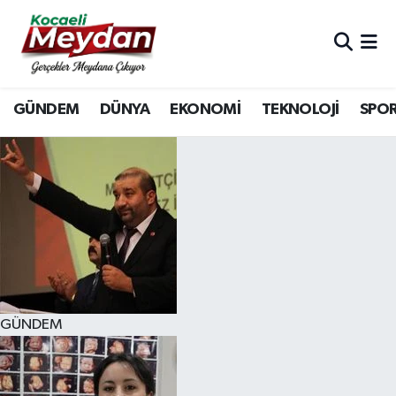
Nöbetçi Eczaneler
GÜNDEM
DÜNYA
EKONOMİ
TEKNOLOJİ
SPO
Hava Durumu
Trafik Durumu
Süper Lig Puan Durumu ve Fikstür
Tüm Manşetler
Son Dakika Haberleri
GÜNDEM
Haber Arşivi