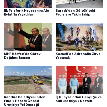
İlk Teleferik Heyecanını Alo
Baraçlı’dan Gölcük’teki
Evlat’la Yaşadılar
Projelere Yakın Takip
MHP Körfez’de Görev
Kocaeli’de Adrenalin Zirve
Dağılımı Tamam
Yapacak
Kandıra Belediyesi’nden
İş Dünyasından Gençliğe ve
Fındık Hasadı Öncesi
Kültüre Büyük Destek
Üreticiye Yol Desteği