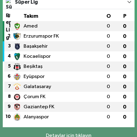
Süper Lig
#
Takım
O
P
1
Amed
0
0
2
Erzurumspor FK
0
0
3
Başakşehir
0
0
4
Kocaelispor
0
0
5
Beşiktaş
0
0
6
Eyüpspor
0
0
7
Galatasaray
0
0
8
Çorum FK
0
0
9
Gaziantep FK
0
0
10
Alanyaspor
0
0
Detaylar için tıklayın