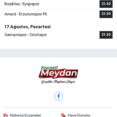
Beşiktaş - Eyüpspor
21:30
Amed - Erzurumspor FK
21:30
17 Ağustos, Pazartesi
Samsunspor - Göztepe
21:30
Nöbetçi Eczaneler
Hava Durumu