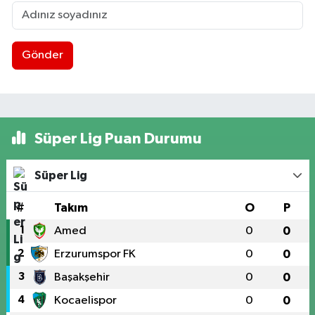
Gönder
Süper Lig Puan Durumu
Süper Lig
#
Takım
O
P
1
Amed
0
0
2
Erzurumspor FK
0
0
3
Başakşehir
0
0
4
Kocaelispor
0
0