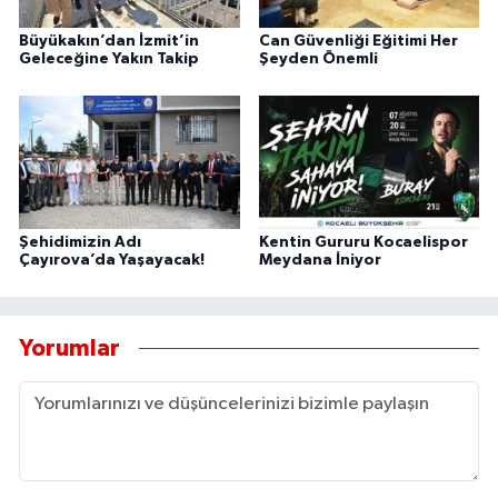
Büyükakın’dan İzmit’in
Can Güvenliği Eğitimi Her
Geleceğine Yakın Takip
Şeyden Önemli
Şehidimizin Adı
Kentin Gururu Kocaelispor
Çayırova’da Yaşayacak!
Meydana İniyor
Yorumlar