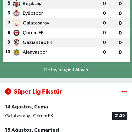
5
Beşiktaş
0
0
6
Eyüpspor
0
0
7
Galatasaray
0
0
8
Çorum FK
0
0
9
Gaziantep FK
0
0
10
Alanyaspor
0
0
Detaylar için tıklayın
Süper Lig Fikstür
14 Ağustos, Cuma
Galatasaray - Çorum FK
21:30
15 Ağustos, Cumartesi