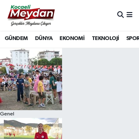
Nöbetçi Eczaneler
GÜNDEM
DÜNYA
EKONOMİ
TEKNOLOJİ
SPO
Hava Durumu
Trafik Durumu
Süper Lig Puan Durumu ve Fikstür
Tüm Manşetler
Son Dakika Haberleri
Genel
Haber Arşivi