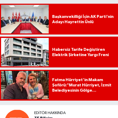
Başkanvekilliği İçin AK Parti’nin
Adayı Hayrettin Ünlü
Habersiz Tarife Değiştiren
Elektrik Şirketine Yargı Freni
Fatma Hürriyet'in Makam
Şoförü:"Murat Hürriyet, İzmit
Belediyesinin Gölge
Başkanıdır"
EDITÖR HAKKINDA