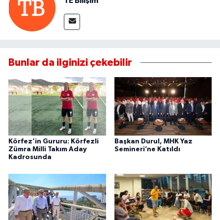
TE Bilişim
Bunlar da ilginizi çekebilir
Körfez’in Gururu: Körfezli
Başkan Durul, MHK Yaz
Zümra Milli Takım Aday
Semineri’ne Katıldı
Kadrosunda