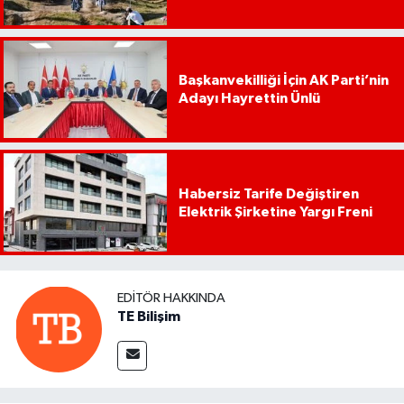
Başkanvekilliği İçin AK Parti’nin
Adayı Hayrettin Ünlü
Habersiz Tarife Değiştiren
Elektrik Şirketine Yargı Freni
EDITÖR HAKKINDA
TE Bilişim