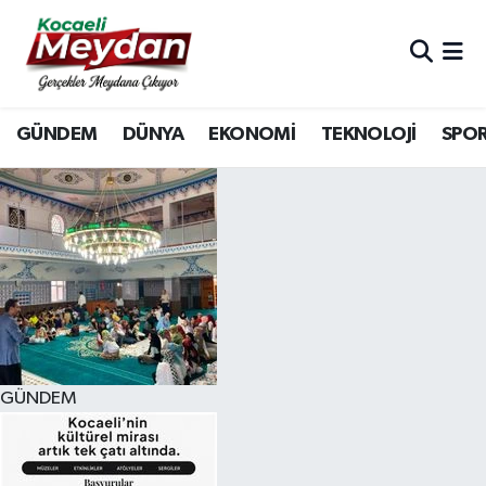
Nöbetçi Eczaneler
GÜNDEM
DÜNYA
EKONOMİ
TEKNOLOJİ
SPO
Hava Durumu
Trafik Durumu
Süper Lig Puan Durumu ve Fikstür
Tüm Manşetler
Son Dakika Haberleri
GÜNDEM
Haber Arşivi