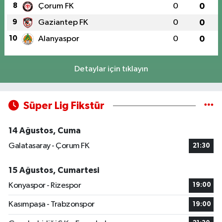
8
Çorum FK
0
0
9
Gaziantep FK
0
0
10
Alanyaspor
0
0
Detaylar için tıklayın
Süper Lig Fikstür
14 Ağustos, Cuma
Galatasaray - Çorum FK
21:30
15 Ağustos, Cumartesi
Konyaspor - Rizespor
19:00
Kasımpaşa - Trabzonspor
19:00