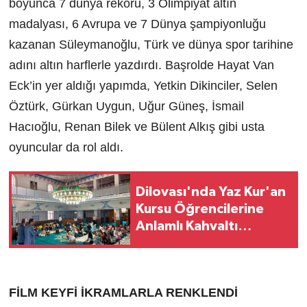
boyunca 7 dünya rekoru, 3 Olimpiyat altın
madalyası, 6 Avrupa ve 7 Dünya şampiyonluğu
kazanan Süleymanoğlu, Türk ve dünya spor tarihine
adını altın harflerle yazdırdı. Başrolde Hayat Van
Eck’in yer aldığı yapımda, Yetkin Dikinciler, Selen
Öztürk, Gürkan Uygun, Uğur Güneş, İsmail
Hacıoğlu, Renan Bilek ve Bülent Alkış gibi usta
oyuncular da rol aldı.
Dilovası'nda Yaz Kur'an
Kursu Öğrencilerine
Anlamlı Kahvaltı
Buluşması
FİLM KEYFİ İKRAMLARLA RENKLENDİ