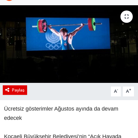
Paylaş
-
+
A
A
Ücretsiz gösterimler Ağustos ayında da devam
edecek
Kocaeli Büyükşehir Belediyesi’nin “Açık Havada