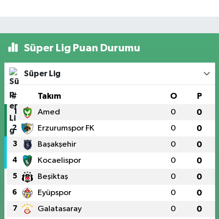
Süper Lig Puan Durumu
Süper Lig
#
Takım
O
P
1
Amed
0
0
2
Erzurumspor FK
0
0
3
Başakşehir
0
0
4
Kocaelispor
0
0
5
Beşiktaş
0
0
6
Eyüpspor
0
0
7
Galatasaray
0
0