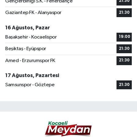
Gençlerbirliği S.K. - Fenerbahçe
21:30
Gaziantep FK - Alanyaspor
21:30
16 Ağustos, Pazar
Başakşehir - Kocaelispor
19:00
Beşiktaş - Eyüpspor
21:30
Amed - Erzurumspor FK
21:30
17 Ağustos, Pazartesi
Samsunspor - Göztepe
21:30