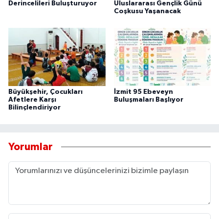
Derincelileri Buluşturuyor
Uluslararası Gençlik Günü
Coşkusu Yaşanacak
Büyükşehir, Çocukları
İzmit 95 Ebeveyn
Afetlere Karşı
Buluşmaları Başlıyor
Bilinçlendiriyor
Yorumlar