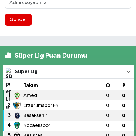
Gönder
Süper Lig Puan Durumu
Süper Lig
#
Takım
O
P
1
Amed
0
0
2
Erzurumspor FK
0
0
3
Başakşehir
0
0
4
Kocaelispor
0
0
5
Beşiktaş
0
0