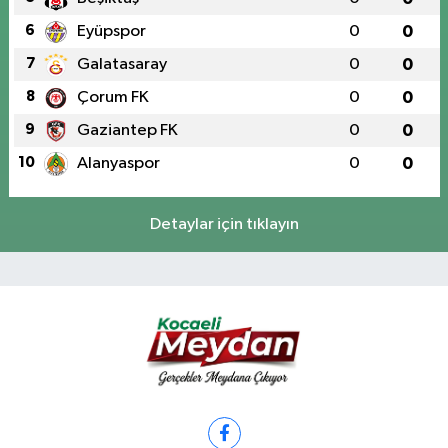
6
Eyüpspor
0
0
7
Galatasaray
0
0
8
Çorum FK
0
0
9
Gaziantep FK
0
0
10
Alanyaspor
0
0
Detaylar için tıklayın