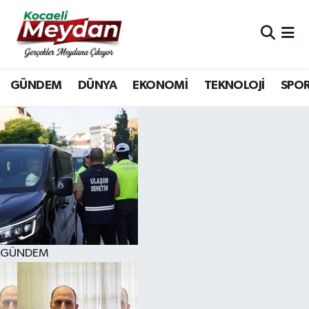
Nöbetçi Eczaneler
GÜNDEM
DÜNYA
EKONOMİ
TEKNOLOJİ
SPO
Hava Durumu
Trafik Durumu
Süper Lig Puan Durumu ve Fikstür
Tüm Manşetler
Son Dakika Haberleri
GÜNDEM
Haber Arşivi