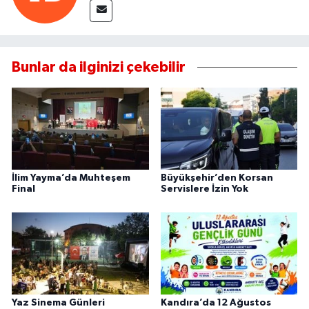
Bunlar da ilginizi çekebilir
İlim Yayma’da Muhteşem
Büyükşehir’den Korsan
Final
Servislere İzin Yok
Yaz Sinema Günleri
Kandıra’da 12 Ağustos