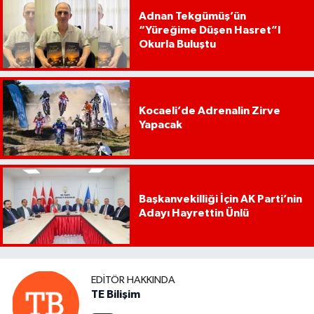
Adnan Tekgümüş’ün
“Yüreğime Düşen Hasret”I
Okurla Buluştu
Kocaeli’de Adrenalin Zirve
Yapacak
Başkanvekilliği İçin AK Parti’nin
Adayı Hayrettin Ünlü
EDITÖR HAKKINDA
TE Bilişim