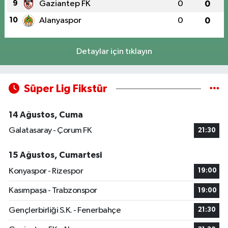
9
Gaziantep FK
0
0
10
Alanyaspor
0
0
Detaylar için tıklayın
Süper Lig Fikstür
14 Ağustos, Cuma
Galatasaray - Çorum FK
21:30
15 Ağustos, Cumartesi
Konyaspor - Rizespor
19:00
Kasımpaşa - Trabzonspor
19:00
Gençlerbirliği S.K. - Fenerbahçe
21:30