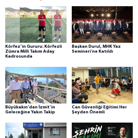
Körfez’in Gururu: Körfezli
Başkan Durul, MHK Yaz
Zümra Milli Takım Aday
Semineri’ne Katıldı
Kadrosunda
Büyükakın’dan İzmit’in
Can Güvenliği Eğitimi Her
Geleceğine Yakın Takip
Şeyden Önemli