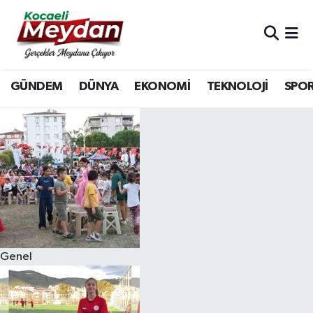
Nöbetçi Eczaneler
GÜNDEM
DÜNYA
EKONOMİ
TEKNOLOJİ
SPO
Hava Durumu
Trafik Durumu
Süper Lig Puan Durumu ve Fikstür
Tüm Manşetler
Son Dakika Haberleri
Genel
Haber Arşivi