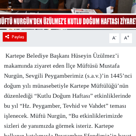
Paylaş
-
+
A
A
Kartepe Belediye Başkanı Hüseyin Üzülmez’i
makamında ziyaret eden İlçe Müftüsü Mustafa
Nurgün, Sevgili Peygamberimiz (s.a.v.)’in 1445’nci
doğum yılı münasebetiyle Kartepe Müftülüğü’nün
düzenlediği “Kutlu Doğum Haftası” etkinliklerinde
bu yıl “Hz. Peygamber, Tevhid ve Vahdet” teması
işlenecek. Müftü Nurgün, “Bu etkinliklerimizde
sizleri de yanımızda görmek isteriz. Kartepe
halkının katılımıyla Peygamber Efendimiz’in hayat