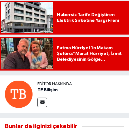
Habersiz Tarife Değiştiren
Elektrik Şirketine Yargı Freni
Fatma Hürriyet'in Makam
Şoförü:"Murat Hürriyet, İzmit
Belediyesinin Gölge
Başkanıdır"
EDITÖR HAKKINDA
TE Bilişim
Bunlar da ilginizi çekebilir