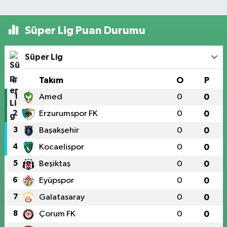
Süper Lig Puan Durumu
Süper Lig
#
Takım
O
P
1
Amed
0
0
2
Erzurumspor FK
0
0
3
Başakşehir
0
0
4
Kocaelispor
0
0
5
Beşiktaş
0
0
6
Eyüpspor
0
0
7
Galatasaray
0
0
8
Çorum FK
0
0