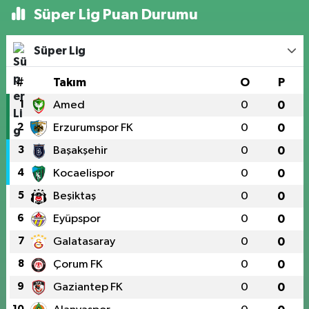
Süper Lig Puan Durumu
Süper Lig
#
Takım
O
P
1
Amed
0
0
2
Erzurumspor FK
0
0
3
Başakşehir
0
0
4
Kocaelispor
0
0
5
Beşiktaş
0
0
6
Eyüpspor
0
0
7
Galatasaray
0
0
8
Çorum FK
0
0
9
Gaziantep FK
0
0