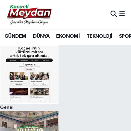
Nöbetçi Eczaneler
GÜNDEM
DÜNYA
EKONOMİ
TEKNOLOJİ
SPO
Hava Durumu
Trafik Durumu
Süper Lig Puan Durumu ve Fikstür
Tüm Manşetler
Son Dakika Haberleri
Genel
Haber Arşivi