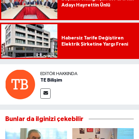
Adayı Hayrettin Ünlü
Habersiz Tarife Değiştiren
Elektrik Şirketine Yargı Freni
EDITÖR HAKKINDA
TE Bilişim
Bunlar da ilginizi çekebilir