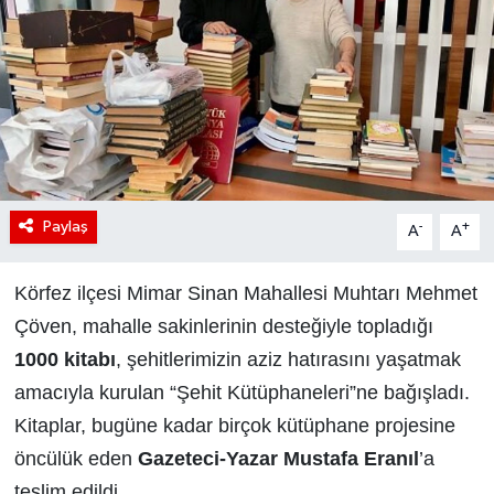
Paylaş
-
+
A
A
Körfez ilçesi Mimar Sinan Mahallesi Muhtarı Mehmet
Çöven, mahalle sakinlerinin desteğiyle topladığı
1000 kitabı
, şehitlerimizin aziz hatırasını yaşatmak
amacıyla kurulan “Şehit Kütüphaneleri”ne bağışladı.
Kitaplar, bugüne kadar birçok kütüphane projesine
öncülük eden
Gazeteci-Yazar Mustafa Eranıl
’a
teslim edildi.