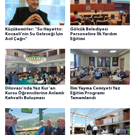
Küçükemirler: "Su Hayattır:
Gölcük Belediyesi
Kocaeli’nin Su Geleceği İçin
Personeline İlk Yardım
Acil Çağrı"
Eğitimi
Dilovası'nda Yaz Kur'an
İlim Yayma Cemiyeti Yaz
Kursu Öğrencilerine Anlamlı
Eğitim Programı
Kahvaltı Buluşması
Tamamlandı