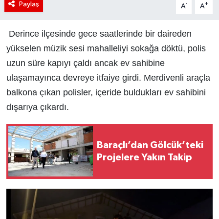
Paylaş
-
+
A
A
Derince ilçesinde gece saatlerinde bir daireden
yükselen müzik sesi mahalleliyi sokağa döktü, polis
uzun süre kapıyı çaldı ancak ev sahibine
ulaşamayınca devreye itfaiye girdi. Merdivenli araçla
balkona çıkan polisler, içeride buldukları ev sahibini
dışarıya çıkardı.
Baraçlı’dan Gölcük’teki
Projelere Yakın Takip