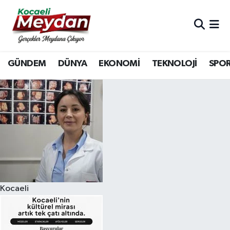
Nöbetçi Eczaneler
GÜNDEM
DÜNYA
EKONOMİ
TEKNOLOJİ
SPO
Hava Durumu
Trafik Durumu
Süper Lig Puan Durumu ve Fikstür
Tüm Manşetler
Son Dakika Haberleri
Kocaeli
Haber Arşivi