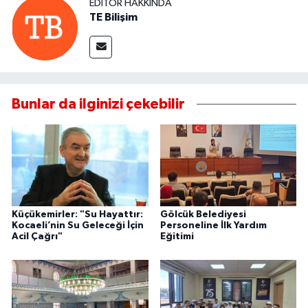
EDITÖR HAKKINDA
TE Bilişim
Bunlar da ilginizi çekebilir
Küçükemirler: "Su Hayattır:
Gölcük Belediyesi
Kocaeli’nin Su Geleceği İçin
Personeline İlk Yardım
Acil Çağrı"
Eğitimi