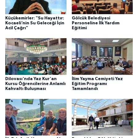
Küçükemirler: "Su Hayattır:
Gölcük Belediyesi
Kocaeli’nin Su Geleceği İçin
Personeline İlk Yardım
Acil Çağrı"
Eğitimi
Dilovası'nda Yaz Kur'an
İlim Yayma Cemiyeti Yaz
Kursu Öğrencilerine Anlamlı
Eğitim Programı
Kahvaltı Buluşması
Tamamlandı