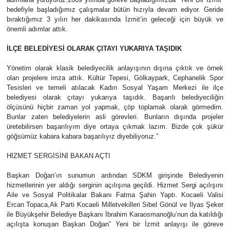
hedefiyle başladığımız çalışmalar bütün hızıyla devam ediyor. Geride
bıraktığımız 3 yılın her dakikasında İzmit’in geleceği için büyük ve
önemli adımlar attık.
İLÇE BELEDİYESİ OLARAK ÇITAYI YUKARIYA TAŞIDIK
Yönetim olarak klasik belediyecilik anlayışının dışına çıktık ve örnek
olan projelere imza attık. Kültür Tepesi, Gölkaypark, Cephanelik Spor
Tesisleri ve temeli atılacak Kadın Sosyal Yaşam Merkezi ile ilçe
belediyesi olarak çıtayı yukarıya taşıdık. Başarılı belediyeciliğin
ölçüsünü hiçbir zaman yol yapmak, çöp toplamak olarak görmedim.
Bunlar zaten belediyelerin asli görevleri. Bunların dışında projeler
üretebilirsen başarılıyım diye ortaya çıkmak lazım. Bizde çok şükür
göğsümüz kabara kabara başarılıyız diyebiliyoruz.”
HİZMET SERGİSİNİ BAKAN AÇTI
Başkan Doğan’ın sunumun ardından SDKM girişinde Belediyenin
hizmetlerinin yer aldığı serginin açılışına geçildi. Hizmet Sergi açılışını
Aile ve Sosyal Politikalar Bakanı Fatma Şahin Yaptı. Kocaeli Valisi
Ercan Topaca,Ak Parti Kocaeli Milletvekilleri Sibel Gönül ve İlyas Şeker
ile Büyükşehir Belediye Başkanı İbrahim Karaosmanoğlu’nun da katıldığı
açılışta konuşan Başkan Doğan” Yeni bir İzmit anlayışı ile göreve