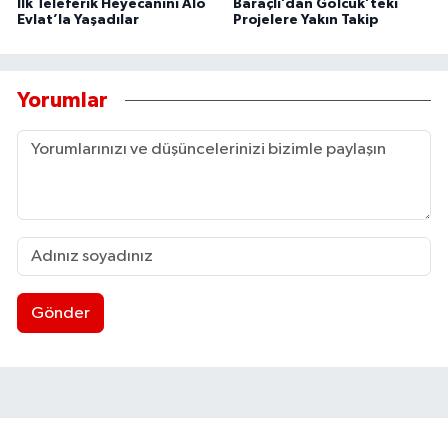
İlk Teleferik Heyecanını Alo
Baraçlı’dan Gölcük’teki
Evlat’la Yaşadılar
Projelere Yakın Takip
Yorumlar
Gönder