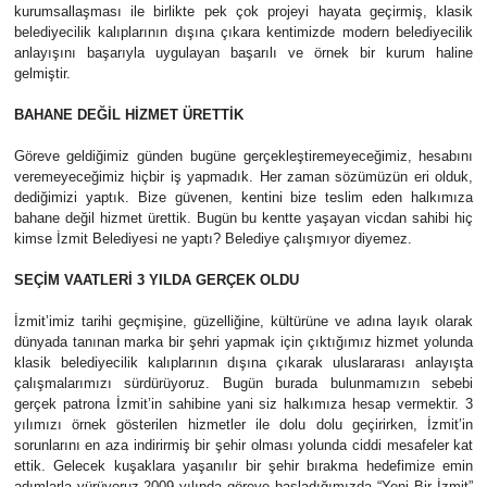
kurumsallaşması ile birlikte pek çok projeyi hayata geçirmiş, klasik
belediyecilik kalıplarının dışına çıkara kentimizde modern belediyecilik
anlayışını başarıyla uygulayan başarılı ve örnek bir kurum haline
gelmiştir.
BAHANE DEĞİL HİZMET ÜRETTİK
Göreve geldiğimiz günden bugüne gerçekleştiremeyeceğimiz, hesabını
veremeyeceğimiz hiçbir iş yapmadık. Her zaman sözümüzün eri olduk,
dediğimizi yaptık. Bize güvenen, kentini bize teslim eden halkımıza
bahane değil hizmet ürettik. Bugün bu kentte yaşayan vicdan sahibi hiç
kimse İzmit Belediyesi ne yaptı? Belediye çalışmıyor diyemez.
SEÇİM VAATLERİ 3 YILDA GERÇEK OLDU
İzmit’imiz tarihi geçmişine, güzelliğine, kültürüne ve adına layık olarak
dünyada tanınan marka bir şehri yapmak için çıktığımız hizmet yolunda
klasik belediyecilik kalıplarının dışına çıkarak uluslararası anlayışta
çalışmalarımızı sürdürüyoruz. Bugün burada bulunmamızın sebebi
gerçek patrona İzmit’in sahibine yani siz halkımıza hesap vermektir. 3
yılımızı örnek gösterilen hizmetler ile dolu dolu geçirirken, İzmit’in
sorunlarını en aza indirirmiş bir şehir olması yolunda ciddi mesafeler kat
ettik. Gelecek kuşaklara yaşanılır bir şehir bırakma hedefimize emin
adımlarla yürüyoruz.2009 yılında göreve başladığımızda “Yeni Bir İzmit”