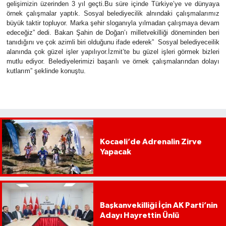
gelişimizin üzerinden 3 yıl geçti.Bu süre içinde Türkiye’ye ve dünyaya
örnek çalışmalar yaptık. Sosyal belediyecilik alnındaki çalışmalarımız
büyük taktir topluyor. Marka şehir sloganıyla yılmadan çalışmaya devam
edeceğiz” dedi. Bakan Şahin de Doğan’ı milletvekilliği döneminden beri
tanıdığını ve çok azimli biri olduğunu ifade ederek” Sosyal belediyeceilik
alanında çok güzel işler yapılıyor.İzmit’te bu güzel işleri görmek bizleri
mutlu ediyor. Belediyelerimizi başarılı ve örnek çalışmalarından dolayı
kutlarım” şeklinde konuştu.
Kocaeli’de Adrenalin Zirve
Yapacak
Başkanvekilliği İçin AK Parti’nin
Adayı Hayrettin Ünlü