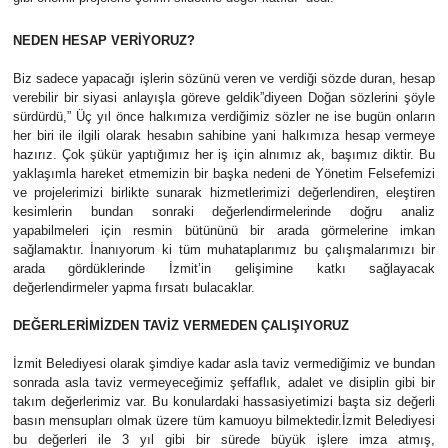
NEDEN HESAP VERİYORUZ?
Biz sadece yapacağı işlerin sözünü veren ve verdiği sözde duran, hesap
verebilir bir siyasi anlayışla göreve geldik”diyeen Doğan sözlerini şöyle
sürdürdü,” Üç yıl önce halkımıza verdiğimiz sözler ne ise bugün onların
her biri ile ilgili olarak hesabın sahibine yani halkımıza hesap vermeye
hazırız. Çok şükür yaptığımız her iş için alnımız ak, başımız diktir. Bu
yaklaşımla hareket etmemizin bir başka nedeni de Yönetim Felsefemizi
ve projelerimizi birlikte sunarak hizmetlerimizi değerlendiren, eleştiren
kesimlerin bundan sonraki değerlendirmelerinde doğru analiz
yapabilmeleri için resmin bütününü bir arada görmelerine imkan
sağlamaktır. İnanıyorum ki tüm muhataplarımız bu çalışmalarımızı bir
arada gördüklerinde İzmit’in gelişimine katkı sağlayacak
değerlendirmeler yapma fırsatı bulacaklar.
DEĞERLERİMİZDEN TAVİZ VERMEDEN ÇALIŞIYORUZ
İzmit Belediyesi olarak şimdiye kadar asla taviz vermediğimiz ve bundan
sonrada asla taviz vermeyeceğimiz şeffaflık, adalet ve disiplin gibi bir
takım değerlerimiz var. Bu konulardaki hassasiyetimizi başta siz değerli
basın mensupları olmak üzere tüm kamuoyu bilmektedir.İzmit Belediyesi
bu değerleri ile 3 yıl gibi bir sürede büyük işlere imza atmış,