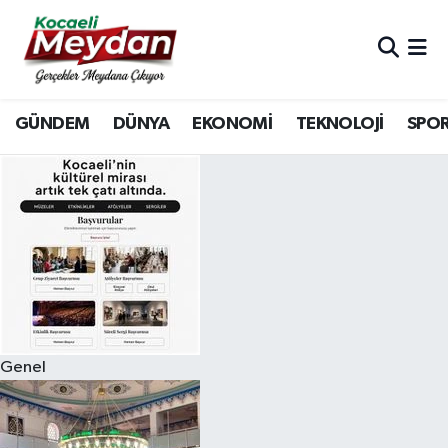
Nöbetçi Eczaneler
GÜNDEM
DÜNYA
EKONOMİ
TEKNOLOJİ
SPO
Hava Durumu
Trafik Durumu
Süper Lig Puan Durumu ve Fikstür
Tüm Manşetler
Son Dakika Haberleri
Genel
Haber Arşivi