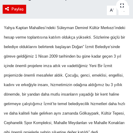
Paylaş
-
+
A
A
Yahya Kaptan Mahallesi’ndeki Süleyman Demirel Kültür Merkezi’indeki
hesap verme toplantısına katılım oldukça yüksekti. Sözlerine güçlü bir
belediye olduklarını belirterek başlayan Doğan”
İzmit Belediye’sinde
göreve geldiğimiz 1 Nisan 2009 tarihinden bu güne kadar geçen 3 yıl
içinde önemli projelere imza attık ve vadettiğimiz Yeni Bir İzmit
projemizde önemli mesafeler aldık. Çocuğu, genci, emeklisi, engellisi,
kadını ve erkeğiyle insanı, hizmetimizin odağına aldığımız bu 3 yıllık
dönemde, bir yandan daha mutlu insanların yaşadığı bir kent haline
getirmeye çalıştığımız İzmit’te temel belediyecilik hizmetleri daha hızlı
ve daha kaliteli hale gelirken aynı zamanda Gölkaypark, Kültür Tepesi,
Cephanelik Spor Kompleksi, Mahalle Meydanları ve Mahalle Konakları
gibi önemli projelerle şehrin siluetine değer katıldı” dedi.