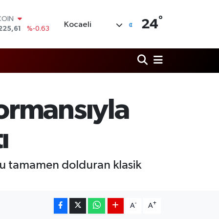
°
LAR
24
Kocaeli
6704
%0
RO
,0406
%-0.08
RLİN
2143
%0
M ALTIN
0.40
%0.45
T100
ormansıyla
799
%70
COIN
225,61
%-0.63
ı
onu tamamen dolduran klasik
-
+
A
A