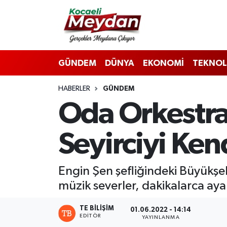
Nöbetçi Eczaneler
GÜNDEM
DÜNYA
EKONOMİ
TEKNOL
Hava Durumu
HABERLER
GÜNDEM
Trafik Durumu
Oda Orkestra
Süper Lig Puan Durumu ve Fikstür
Seyirciyi Ken
Tüm Manşetler
Son Dakika Haberleri
Engin Şen şefliğindeki Büyükşe
müzik severler, dakikalarca ayak
Haber Arşivi
TE BILIŞIM
01.06.2022 - 14:14
EDITÖR
YAYINLANMA