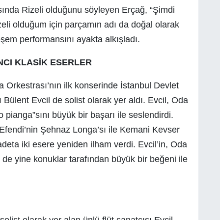
sında Rizeli olduğunu söyleyen Erçağ, “Şimdi
zeli olduğum için parçamın adı da doğal olarak
eşem performansını ayakta alkışladı.
NCI KLASİK ESERLER
Orkestrası’nın ilk konserinde İstanbul Devlet
 Bülent Evcil de solist olarak yer aldı. Evcil, Oda
o pianga”sını büyük bir başarı ile seslendirdi.
Efendi’nin Şehnaz Longa’sı ile Kemani Kevser
eta iki esere yeniden ilham verdi. Evcil’in, Oda
i de yine konuklar tarafından büyük bir beğeni ile
olist olarak yer alan ünlü flüt sanatçısı Evcil