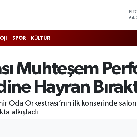
DO
47,
EU
55
STE
OJİ
SPOR
KÜLTÜR
64,
GRA
651
BİS
sı Muhteşem Perf
13.
BIT
64.
dine Hayran Bırakt
hir Oda Orkestrası’nın ilk konserinde sal
ta alkışladı