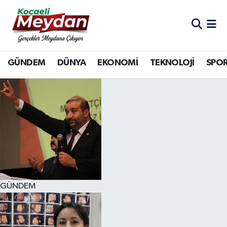
Nöbetçi Eczaneler
GÜNDEM
DÜNYA
EKONOMİ
TEKNOLOJİ
SPO
Hava Durumu
Trafik Durumu
Süper Lig Puan Durumu ve Fikstür
Tüm Manşetler
Son Dakika Haberleri
GÜNDEM
Haber Arşivi