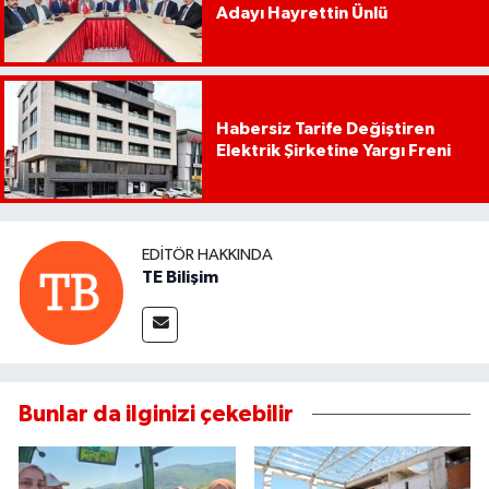
Adayı Hayrettin Ünlü
Habersiz Tarife Değiştiren
Elektrik Şirketine Yargı Freni
EDITÖR HAKKINDA
TE Bilişim
Bunlar da ilginizi çekebilir