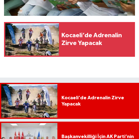
Kocaeli’de Adrenalin
Zirve Yapacak
Kocaeli’de Adrenalin Zirve
Yapacak
Başkanvekilliği İçin AK Parti’nin