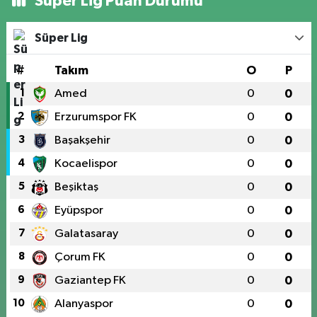
Süper Lig Puan Durumu
Süper Lig
#
Takım
O
P
1
Amed
0
0
2
Erzurumspor FK
0
0
3
Başakşehir
0
0
4
Kocaelispor
0
0
5
Beşiktaş
0
0
6
Eyüpspor
0
0
7
Galatasaray
0
0
8
Çorum FK
0
0
9
Gaziantep FK
0
0
10
Alanyaspor
0
0