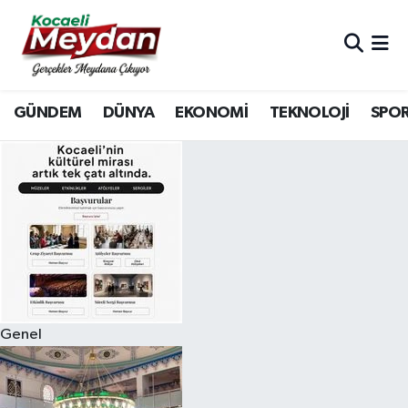
Nöbetçi Eczaneler
GÜNDEM
DÜNYA
EKONOMİ
TEKNOLOJİ
SPO
Hava Durumu
Trafik Durumu
Süper Lig Puan Durumu ve Fikstür
Tüm Manşetler
Son Dakika Haberleri
Genel
Haber Arşivi