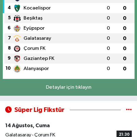
4
Kocaelispor
0
0
5
Beşiktaş
0
0
6
Eyüpspor
0
0
7
Galatasaray
0
0
8
Çorum FK
0
0
9
Gaziantep FK
0
0
10
Alanyaspor
0
0
Detaylar için tıklayın
Süper Lig Fikstür
14 Ağustos, Cuma
Galatasaray - Çorum FK
21:30