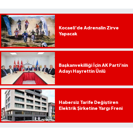
Kocaeli’de Adrenalin Zirve
Yapacak
Başkanvekilliği İçin AK Parti’nin
Adayı Hayrettin Ünlü
Habersiz Tarife Değiştiren
Elektrik Şirketine Yargı Freni