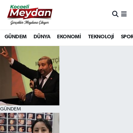
Nöbetçi Eczaneler
GÜNDEM
DÜNYA
EKONOMİ
TEKNOLOJİ
SPO
Hava Durumu
Trafik Durumu
Süper Lig Puan Durumu ve Fikstür
Tüm Manşetler
Son Dakika Haberleri
GÜNDEM
Haber Arşivi