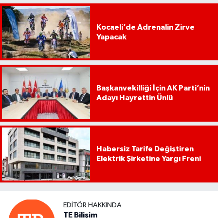
Kocaeli’de Adrenalin Zirve
Yapacak
Başkanvekilliği İçin AK Parti’nin
Adayı Hayrettin Ünlü
Habersiz Tarife Değiştiren
Elektrik Şirketine Yargı Freni
EDITÖR HAKKINDA
TE Bilişim