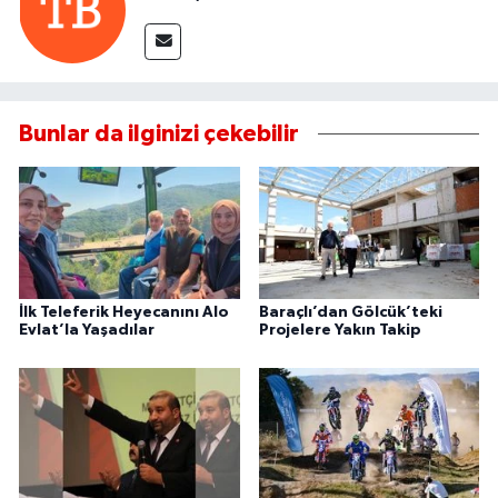
Bunlar da ilginizi çekebilir
İlk Teleferik Heyecanını Alo
Baraçlı’dan Gölcük’teki
Evlat’la Yaşadılar
Projelere Yakın Takip