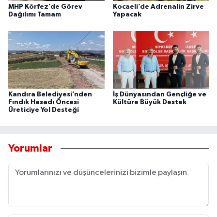
MHP Körfez’de Görev
Kocaeli’de Adrenalin Zirve
Dağılımı Tamam
Yapacak
Kandıra Belediyesi’nden
İş Dünyasından Gençliğe ve
Fındık Hasadı Öncesi
Kültüre Büyük Destek
Üreticiye Yol Desteği
Yorumlar