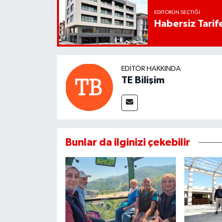
EDITÖRÜN SEÇTIĞI
Habersiz Tarife
EDITÖR HAKKINDA
TE Bilişim
Bunlar da ilginizi çekebilir