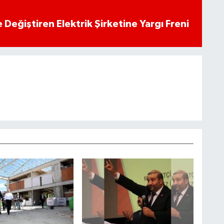
 Değiştiren Elektrik Şirketine Yargı Freni