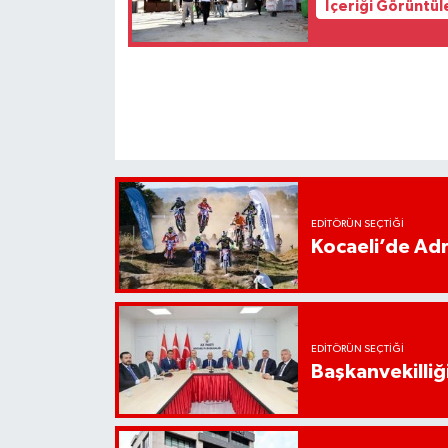
İçeriği Görüntül
EDITÖRÜN SEÇTIĞI
Kocaeli’de Adr
EDITÖRÜN SEÇTIĞI
Başkanvekilliği