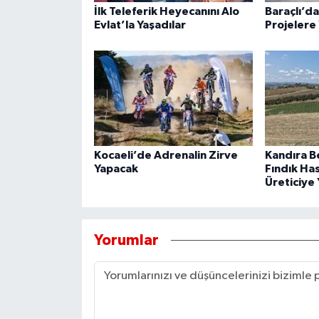
İlk Teleferik Heyecanını Alo
Baraçlı’d
Evlat’la Yaşadılar
Projelere 
Kocaeli’de Adrenalin Zirve
Kandıra B
Yapacak
Fındık Ha
Üreticiye 
Yorumlar