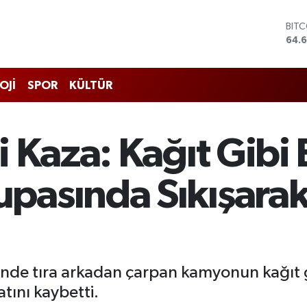
BIT
64.
DOL
47,
EUR
OJİ
SPOR
KÜLTÜR
55,
STE
64,
GRA
 Kaza: Kağıt Gibi 
650
BİS
13.7
asında Sıkışarak
inde tıra arkadan çarpan kamyonun kağıt g
tını kaybetti.