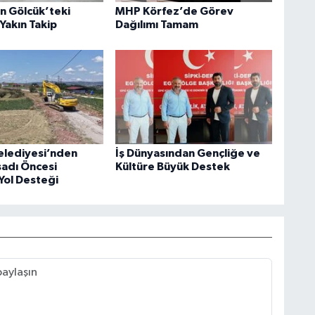
an Gölcük’teki
MHP Körfez’de Görev
Yakın Takip
Dağılımı Tamam
elediyesi’nden
İş Dünyasından Gençliğe ve
sadı Öncesi
Kültüre Büyük Destek
Yol Desteği