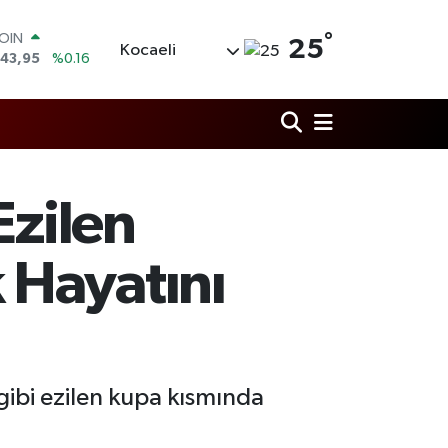
°
COIN
25
Kocaeli
643,95
%0.16
AR
6006
%0.06
O
0250
%0.02
RLİN
2398
%0.2
M ALTIN
Ezilen
0.87
%0.12
T100
99
%70
 Hayatını
ibi ezilen kupa kısmında