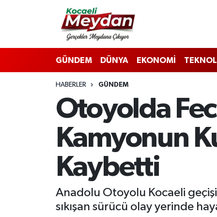
Nöbetçi Eczaneler
GÜNDEM
DÜNYA
EKONOMİ
TEKNOL
Hava Durumu
HABERLER
GÜNDEM
Trafik Durumu
Otoyolda Feci
Süper Lig Puan Durumu ve Fikstür
Kamyonun Kup
Tüm Manşetler
Kaybetti
Son Dakika Haberleri
Haber Arşivi
Anadolu Otoyolu Kocaeli geçiş
sıkışan sürücü olay yerinde haya