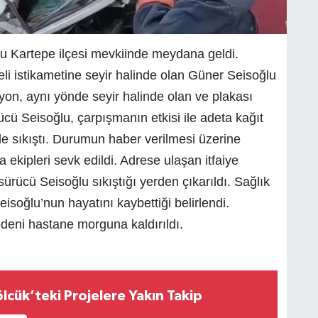
u Kartepe ilçesi mevkiinde meydana geldi.
li istikametine seyir halinde olan Güner Seisoğlu
yon, aynı yönde seyir halinde olan ve plakası
ücü Seisoğlu, çarpışmanın etkisi ile adeta kağıt
de sıkıştı. Durumun haber verilmesi üzerine
 ekipleri sevk edildi. Adrese ulaşan itfaiye
ürücü Seisoğlu sıkıştığı yerden çıkarıldı. Sağlık
isoğlu’nun hayatını kaybettiği belirlendi.
eni hastane morguna kaldırıldı.
lcük’teki Projelere Yakın Takip