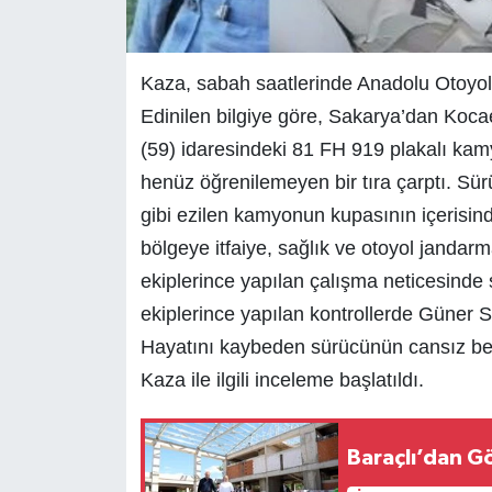
Kaza, sabah saatlerinde Anadolu Otoyol
Edinilen bilgiye göre, Sakarya’dan Kocae
(59) idaresindeki 81 FH 919 plakalı kam
henüz öğrenilemeyen bir tıra çarptı. Sür
gibi ezilen kamyonun kupasının içerisin
bölgeye itfaiye, sağlık ve otoyol jandarma
ekiplerince yapılan çalışma neticesinde s
ekiplerince yapılan kontrollerde Güner Se
Hayatını kaybeden sürücünün cansız bed
Kaza ile ilgili inceleme başlatıldı.
Baraçlı’dan Gö