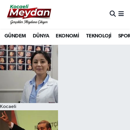
Nöbetçi Eczaneler
GÜNDEM
DÜNYA
EKONOMİ
TEKNOLOJİ
SPO
Hava Durumu
Trafik Durumu
Süper Lig Puan Durumu ve Fikstür
Tüm Manşetler
Son Dakika Haberleri
Kocaeli
Haber Arşivi