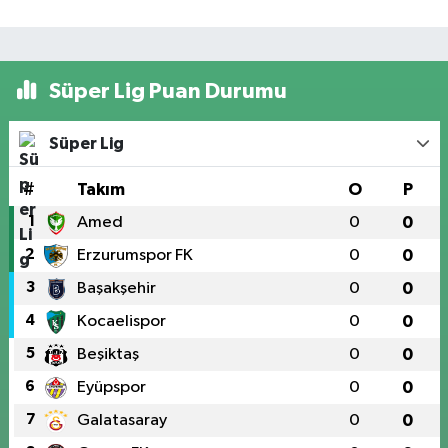
Süper Lig Puan Durumu
Süper Lig
#
Takım
O
P
1
Amed
0
0
2
Erzurumspor FK
0
0
3
Başakşehir
0
0
4
Kocaelispor
0
0
5
Beşiktaş
0
0
6
Eyüpspor
0
0
7
Galatasaray
0
0