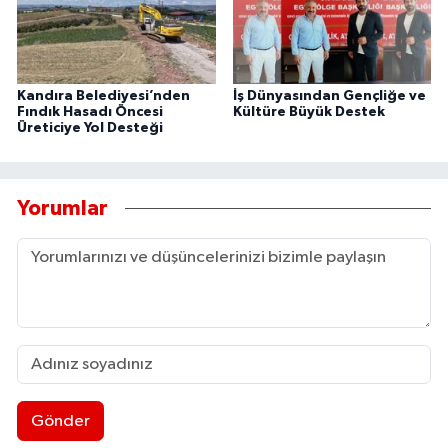
Kandıra Belediyesi’nden
İş Dünyasından Gençliğe ve
Fındık Hasadı Öncesi
Kültüre Büyük Destek
Üreticiye Yol Desteği
Yorumlar
Gönder