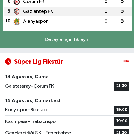
8
Çorum FK
0
0
9
Gaziantep FK
0
0
10
Alanyaspor
0
0
Detaylar için tıklayın
Süper Lig Fikstür
14 Ağustos, Cuma
Galatasaray - Çorum FK
21:30
15 Ağustos, Cumartesi
Konyaspor - Rizespor
19:00
Kasımpaşa - Trabzonspor
19:00
Gençlerbirliği S.K. - Fenerbahçe
21:30