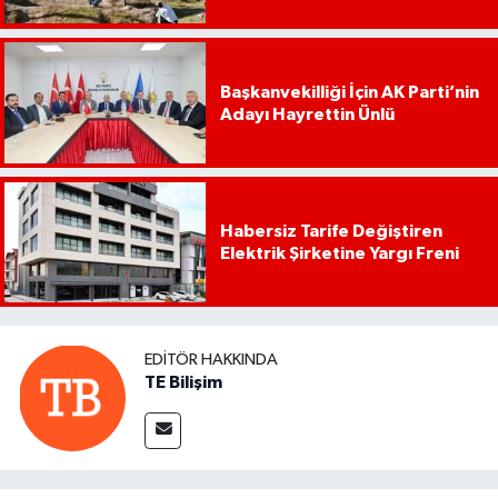
Başkanvekilliği İçin AK Parti’nin
Adayı Hayrettin Ünlü
Habersiz Tarife Değiştiren
Elektrik Şirketine Yargı Freni
EDITÖR HAKKINDA
TE Bilişim