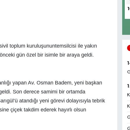
1
vil toplum kuruluşununtemsilcisi ile yakın
nceki gün özel bir isimle bir araya geldi.
1
G
kanlığı yapan Av. Osman Badem, yeni başkan
1
geldi. Son derece samimi bir ortamda
K
ıgül’ü atandığı yeni görevi dolayısıyla tebrik
K
ne çiçek takdim ederek hayırlı olsun
G
G