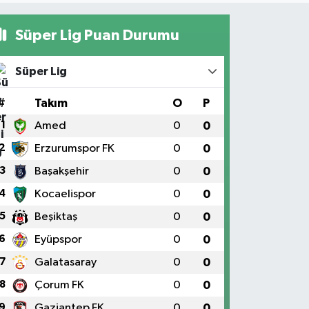
Süper Lig Puan Durumu
Süper Lig
#
Takım
O
P
1
Amed
0
0
2
Erzurumspor FK
0
0
3
Başakşehir
0
0
4
Kocaelispor
0
0
5
Beşiktaş
0
0
6
Eyüpspor
0
0
7
Galatasaray
0
0
8
Çorum FK
0
0
9
Gaziantep FK
0
0