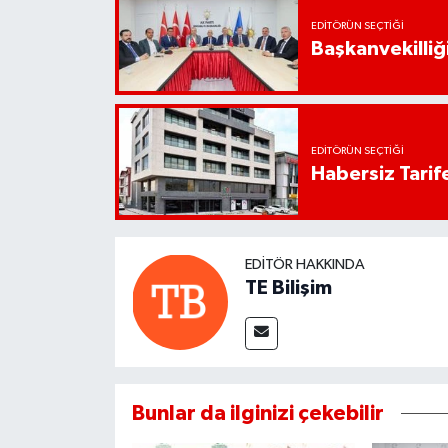
EDITÖRÜN SEÇTIĞI
Başkanvekilliği
EDITÖRÜN SEÇTIĞI
Habersiz Tarife
EDITÖR HAKKINDA
TE Bilişim
Bunlar da ilginizi çekebilir