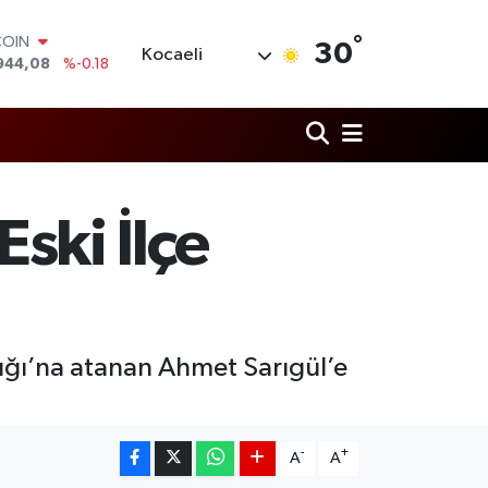
COIN
°
30
Kocaeli
944,08
%-0.18
LAR
7436
%0.18
RO
2510
%0.32
RLİN
4811
%0.38
M ALTIN
Eski İlçe
0.55
%0.03
T100
779
%-14
nlığı’na atanan Ahmet Sarıgül’e
-
+
A
A