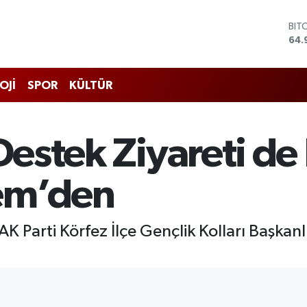
BIT
64.
DO
47,
EU
OJİ
SPOR
KÜLTÜR
55,
STE
64,
GRA
Destek Ziyareti de 
666
BİS
13.
em’den
 AK Parti Körfez İlçe Gençlik Kolları Başka