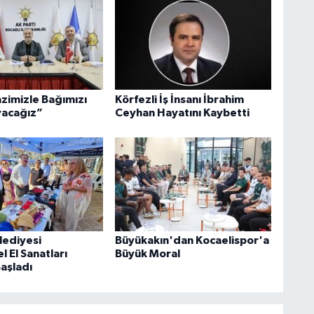
azimizle Bağımızı
Körfezli İş İnsanı İbrahim
acağız”
Ceyhan Hayatını Kaybetti
lediyesi
Büyükakın'dan Kocaelispor'a
 El Sanatları
Büyük Moral
Başladı