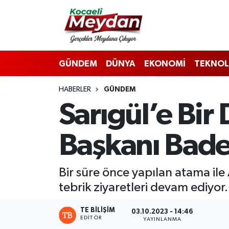
Nöbetçi Eczaneler
GÜNDEM
DÜNYA
EKONOMİ
TEKNOL
Hava Durumu
HABERLER
GÜNDEM
Trafik Durumu
Sarıgül’e Bir 
Süper Lig Puan Durumu ve Fikstür
Başkanı Bad
Tüm Manşetler
Son Dakika Haberleri
Bir süre önce yapılan atama ile
tebrik ziyaretleri devam ediyor.
Haber Arşivi
TE BILIŞIM
03.10.2023 - 14:46
EDITÖR
YAYINLANMA