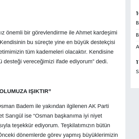
1
B
 önemli bir görevlendirme ile Ahmet kardeşimi
B
. Kendisinin bu süreçte yine en büyük destekçisi
A
etimimizin tüm kademeleri olacaktır. Kendisine
rlü desteği vereceğimizi ifade ediyorum” dedi.
1
S
OLUMUZA IŞIKTIR”
Osman Badem ile yakından ilgilenen AK Parti
et Sarıgül ise “Osman başkanıma iyi niyet
ısıyla teşekkür ediyorum. Teşkilatımızın bütün
z. Önceki dönemlerde görev yapmış büyüklerimizin