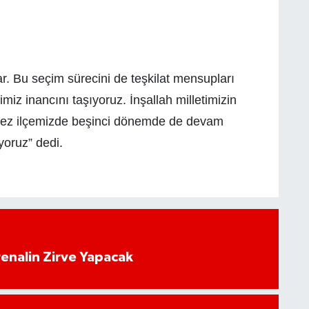
. Bu seçim sürecini de teşkilat mensupları
miz inancını taşıyoruz. İnşallah milletimizin
örfez ilçemizde beşinci dönemde de devam
yoruz” dedi.
enalin Zirve Yapacak