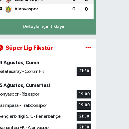
0
Alanyaspor
0
0
Detaylar için tıklayın
Süper Lig Fikstür
4 Ağustos, Cuma
alatasaray - Çorum FK
21:30
5 Ağustos, Cumartesi
onyaspor - Rizespor
19:00
asımpaşa - Trabzonspor
19:00
ençlerbirliği S.K. - Fenerbahçe
21:30
aziantep FK - Alanyaspor
21:30