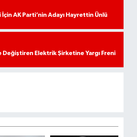
 İçin AK Parti’nin Adayı Hayrettin Ünlü
 Değiştiren Elektrik Şirketine Yargı Freni