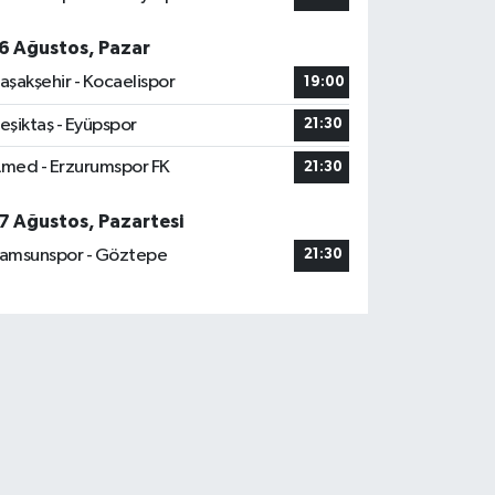
6 Ağustos, Pazar
aşakşehir - Kocaelispor
19:00
eşiktaş - Eyüpspor
21:30
med - Erzurumspor FK
21:30
7 Ağustos, Pazartesi
amsunspor - Göztepe
21:30