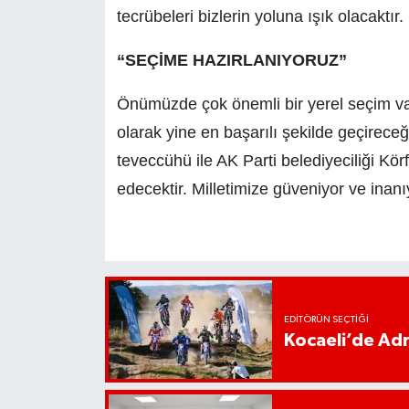
tecrübeleri bizlerin yoluna ışık olacaktır.
“SEÇİME HAZIRLANIYORUZ”
Önümüzde çok önemli bir yerel seçim var
olarak yine en başarılı şekilde geçireceği
teveccühü ile AK Parti belediyeciliği K
edecektir. Milletimize güveniyor ve inanı
EDITÖRÜN SEÇTIĞI
Kocaeli’de Adr