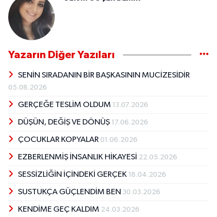
Yazarın Diğer Yazıları
SENİN SIRADANIN BİR BAŞKASININ MUCİZESİDİR
05.08.2026
GERÇEĞE TESLİM OLDUM
13.07.2026
DÜŞÜN, DEĞİŞ VE DÖNÜŞ
17.06.2026
ÇOCUKLAR KOPYALAR
01.06.2026
EZBERLENMİŞ İNSANLIK HİKAYESİ
22.05.2026
SESSİZLİĞİN İÇİNDEKİ GERÇEK
18.04.2026
SUSTUKÇA GÜÇLENDİM BEN
30.03.2026
KENDİME GEÇ KALDIM
24.03.2026