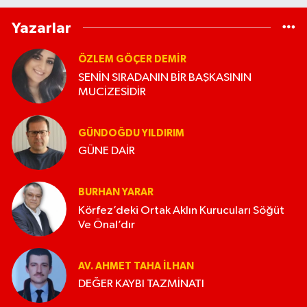
Yazarlar
ÖZLEM GÖÇER DEMİR
SENİN SIRADANIN BİR BAŞKASININ
MUCİZESİDİR
GÜNDOĞDU YILDIRIM
GÜNE DAİR
BURHAN YARAR
Körfez’deki Ortak Aklın Kurucuları Söğüt
Ve Önal’dır
AV. AHMET TAHA İLHAN
DEĞER KAYBI TAZMİNATI