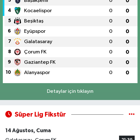
3
Başakşehir
0
0
4
Kocaelispor
0
0
5
Beşiktaş
0
0
6
Eyüpspor
0
0
7
Galatasaray
0
0
8
Çorum FK
0
0
9
Gaziantep FK
0
0
10
Alanyaspor
0
0
Detaylar için tıklayın
Süper Lig Fikstür
14 Ağustos, Cuma