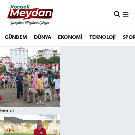
Nöbetçi Eczaneler
GÜNDEM
DÜNYA
EKONOMİ
TEKNOLOJİ
SPO
Hava Durumu
Trafik Durumu
Süper Lig Puan Durumu ve Fikstür
Tüm Manşetler
Son Dakika Haberleri
Genel
Haber Arşivi