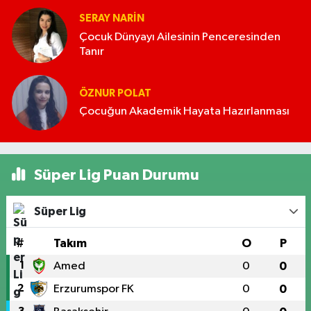
SERAY NARİN
Çocuk Dünyayı Ailesinin Penceresinden
Tanır
ÖZNUR POLAT
Çocuğun Akademik Hayata Hazırlanması
Süper Lig Puan Durumu
Süper Lig
#
Takım
O
P
1
Amed
0
0
2
Erzurumspor FK
0
0