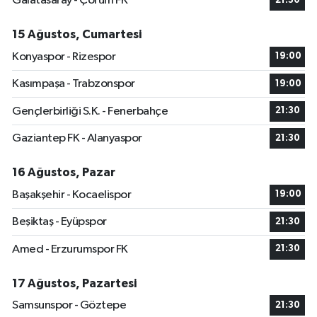
Galatasaray - Çorum FK
21:30
15 Ağustos, Cumartesi
Konyaspor - Rizespor
19:00
Kasımpaşa - Trabzonspor
19:00
Gençlerbirliği S.K. - Fenerbahçe
21:30
Gaziantep FK - Alanyaspor
21:30
16 Ağustos, Pazar
Başakşehir - Kocaelispor
19:00
Beşiktaş - Eyüpspor
21:30
Amed - Erzurumspor FK
21:30
17 Ağustos, Pazartesi
Samsunspor - Göztepe
21:30