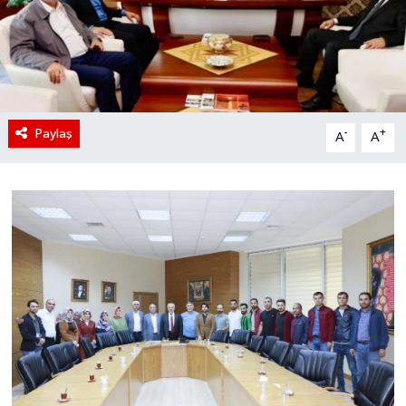
Paylaş
-
+
A
A