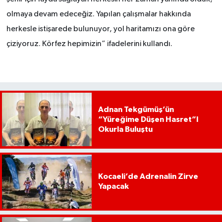
olmaya devam edeceğiz. Yapılan çalışmalar hakkında
herkesle istişarede bulunuyor, yol haritamızı ona göre
çiziyoruz. Körfez hepimizin” ifadelerini kullandı.
Adnan Tekgümüş’ün
“Yüreğime Düşen Hasret”I
Okurla Buluştu
Kocaeli’de Adrenalin Zirve
Yapacak