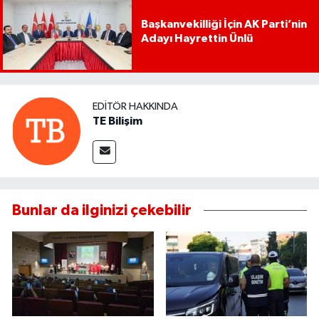
Başkanvekilliği İçin AK Parti’nin
Adayı Hayrettin Ünlü
EDITÖR HAKKINDA
TE Bilişim
Bunlar da ilginizi çekebilir