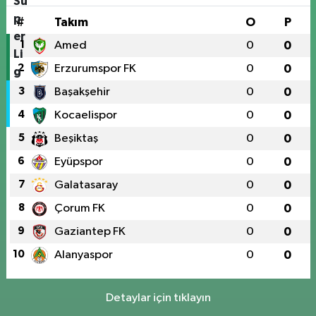
#
Takım
O
P
1
Amed
0
0
2
Erzurumspor FK
0
0
3
Başakşehir
0
0
4
Kocaelispor
0
0
5
Beşiktaş
0
0
6
Eyüpspor
0
0
7
Galatasaray
0
0
8
Çorum FK
0
0
9
Gaziantep FK
0
0
10
Alanyaspor
0
0
Detaylar için tıklayın