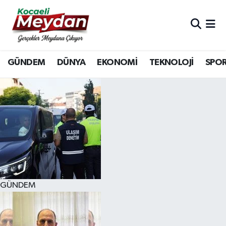
Nöbetçi Eczaneler
GÜNDEM
DÜNYA
EKONOMİ
TEKNOLOJİ
SPO
Hava Durumu
Trafik Durumu
Süper Lig Puan Durumu ve Fikstür
Tüm Manşetler
Son Dakika Haberleri
GÜNDEM
Haber Arşivi