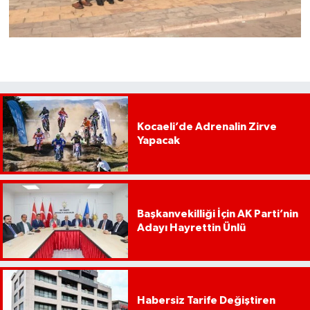
Kocaeli’de Adrenalin Zirve
Yapacak
Başkanvekilliği İçin AK Parti’nin
Adayı Hayrettin Ünlü
Habersiz Tarife Değiştiren