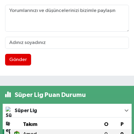
Gönder
Süper Lig Puan Durumu
Süper Lig
#
Takım
O
P
1