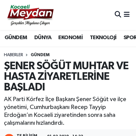
Nöbetçi Eczaneler
GÜNDEM
DÜNYA
EKONOMİ
TEKNOLOJİ
SPO
Hava Durumu
Trafik Durumu
HABERLER
GÜNDEM
ŞENER SÖĞÜT MUHTAR VE
Süper Lig Puan Durumu ve Fikstür
HASTA ZİYARETLERİNE
BAŞLADI
Tüm Manşetler
AK Parti Körfez İlçe Başkanı Şener Söğüt ve ilçe
Son Dakika Haberleri
yönetimi, Cumhurbaşkanı Recep Tayyip
Erdoğan’ın Kocaeli ziyaretinden sonra saha
Haber Arşivi
çalışmalarını hızlandırdı.