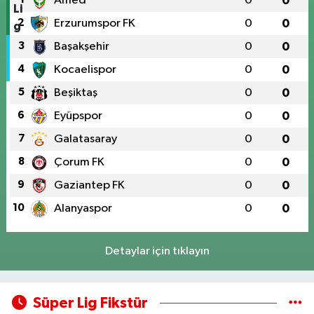
Amed
0
0
2
Erzurumspor FK
0
0
3
Başakşehir
0
0
4
Kocaelispor
0
0
5
Beşiktaş
0
0
6
Eyüpspor
0
0
7
Galatasaray
0
0
8
Çorum FK
0
0
9
Gaziantep FK
0
0
10
Alanyaspor
0
0
Detaylar için tıklayın
Süper Lig Fikstür