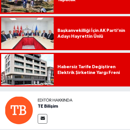
Başkanvekilliği İçin AK Parti’nin
Adayı Hayrettin Ünlü
Habersiz Tarife Değiştiren
Elektrik Şirketine Yargı Freni
EDITÖR HAKKINDA
TE Bilişim