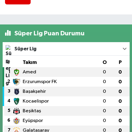
Süper Lig Puan Durumu
Süper Lig
#
Takım
O
P
1
Amed
0
0
2
Erzurumspor FK
0
0
3
Başakşehir
0
0
4
Kocaelispor
0
0
5
Beşiktaş
0
0
6
Eyüpspor
0
0
7
Galatasaray
0
0