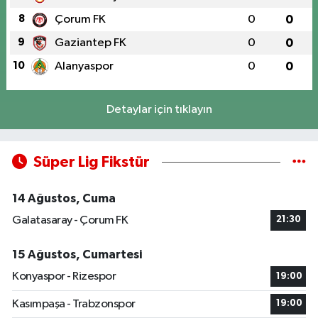
8
Çorum FK
0
0
9
Gaziantep FK
0
0
10
Alanyaspor
0
0
Detaylar için tıklayın
Süper Lig Fikstür
14 Ağustos, Cuma
Galatasaray - Çorum FK
21:30
15 Ağustos, Cumartesi
Konyaspor - Rizespor
19:00
Kasımpaşa - Trabzonspor
19:00