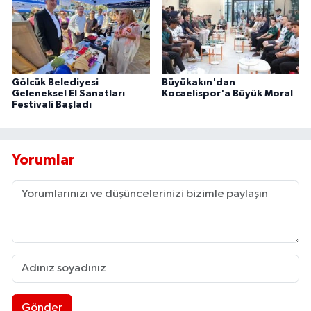
Gölcük Belediyesi
Büyükakın'dan
Geleneksel El Sanatları
Kocaelispor'a Büyük Moral
Festivali Başladı
Yorumlar
Gönder