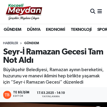
Nöbetçi Eczaneler
GÜNDEM
DÜNYA
EKONOMİ
TEKNOLOJİ
SPO
Hava Durumu
Trafik Durumu
HABERLER
GÜNDEM
Seyr-İ Ramazan Gecesi Tam
Süper Lig Puan Durumu ve Fikstür
Not Aldı
Tüm Manşetler
Büyükşehir Belediyesi, Ramazan ayının bereketini,
huzurunu ve manevi iklimini hep birlikte yaşamak
Son Dakika Haberleri
için “Seyr-i Ramazan Gecesi” düzenledi
Haber Arşivi
TE BILIŞIM
17.03.2025 - 14:10
EDITÖR
YAYINLANMA