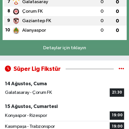
7
Galatasaray
0
0
8
Çorum FK
0
0
9
Gaziantep FK
0
0
10
Alanyaspor
0
0
Detaylar için tıklayın
Süper Lig Fikstür
14 Ağustos, Cuma
Galatasaray - Çorum FK
21:30
15 Ağustos, Cumartesi
Konyaspor - Rizespor
19:00
Kasımpaşa - Trabzonspor
19:00