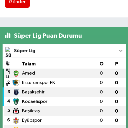
Gönder
Süper Lig Puan Durumu
Süper Lig
#
Takım
O
P
1
Amed
0
0
2
Erzurumspor FK
0
0
3
Başakşehir
0
0
4
Kocaelispor
0
0
5
Beşiktaş
0
0
6
Eyüpspor
0
0