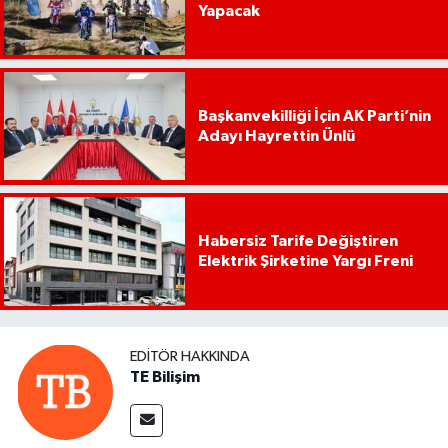
Yapacak
Başkanvekilliği İçin AK Parti’nin
Adayı Hayrettin Ünlü
Habersiz Tarife Değiştiren
Elektrik Şirketine Yargı Freni
EDITÖR HAKKINDA
TE Bilişim