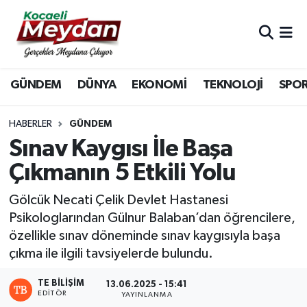
Nöbetçi Eczaneler
GÜNDEM
DÜNYA
EKONOMİ
TEKNOLOJİ
SPO
Hava Durumu
Trafik Durumu
HABERLER
GÜNDEM
Sınav Kaygısı İle Başa
Süper Lig Puan Durumu ve Fikstür
Çıkmanın 5 Etkili Yolu
Tüm Manşetler
Gölcük Necati Çelik Devlet Hastanesi
Psikologlarından Gülnur Balaban’dan öğrencilere,
Son Dakika Haberleri
özellikle sınav döneminde sınav kaygısıyla başa
çıkma ile ilgili tavsiyelerde bulundu.
Haber Arşivi
TE BILIŞIM
13.06.2025 - 15:41
EDITÖR
YAYINLANMA