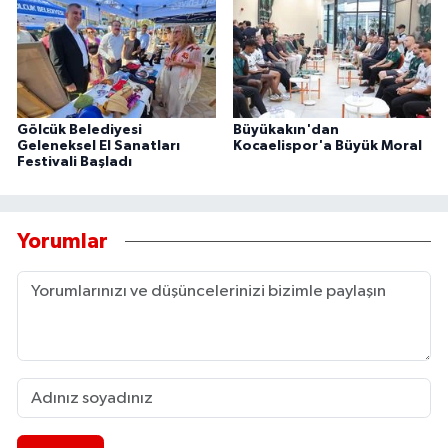
Gölcük Belediyesi
Büyükakın'dan
Geleneksel El Sanatları
Kocaelispor'a Büyük Moral
Festivali Başladı
Yorumlar