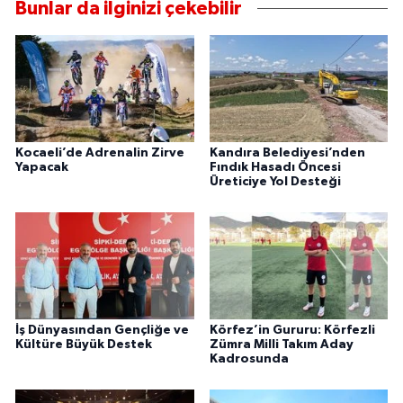
Bunlar da ilginizi çekebilir
Kocaeli’de Adrenalin Zirve
Kandıra Belediyesi’nden
Yapacak
Fındık Hasadı Öncesi
Üreticiye Yol Desteği
İş Dünyasından Gençliğe ve
Körfez’in Gururu: Körfezli
Kültüre Büyük Destek
Zümra Milli Takım Aday
Kadrosunda