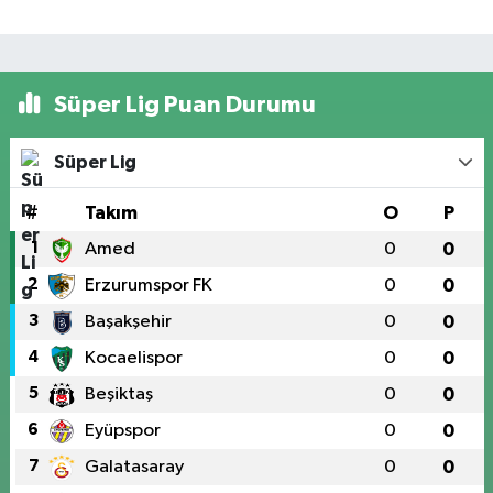
Süper Lig Puan Durumu
Süper Lig
#
Takım
O
P
1
Amed
0
0
2
Erzurumspor FK
0
0
3
Başakşehir
0
0
4
Kocaelispor
0
0
5
Beşiktaş
0
0
6
Eyüpspor
0
0
7
Galatasaray
0
0