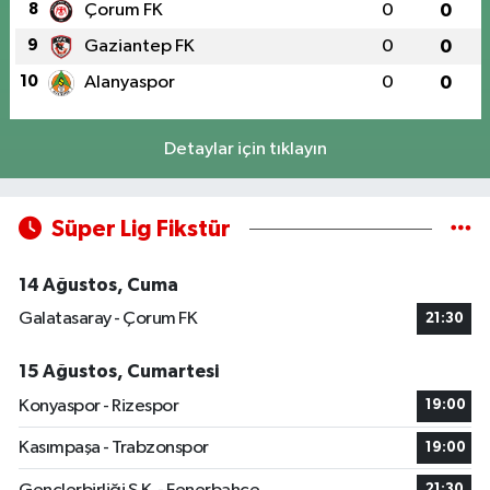
8
Çorum FK
0
0
9
Gaziantep FK
0
0
10
Alanyaspor
0
0
Detaylar için tıklayın
Süper Lig Fikstür
14 Ağustos, Cuma
Galatasaray - Çorum FK
21:30
15 Ağustos, Cumartesi
Konyaspor - Rizespor
19:00
Kasımpaşa - Trabzonspor
19:00
21:30