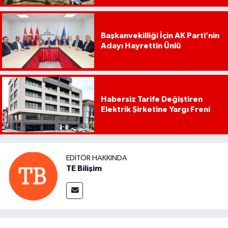
Başkanvekilliği İçin AK Parti’nin
Adayı Hayrettin Ünlü
Habersiz Tarife Değiştiren
Elektrik Şirketine Yargı Freni
EDITÖR HAKKINDA
TE Bilişim