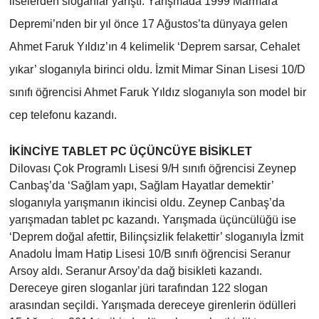
liselerden sloganlar yarıştı. Yarışmada 1999 Marmara
Depremi’nden bir yıl önce 17 Ağustos’ta dünyaya gelen
Ahmet Faruk Yıldız’ın 4 kelimelik ‘Deprem sarsar, Cehalet
yıkar’ sloganıyla birinci oldu. İzmit Mimar Sinan Lisesi 10/D
sınıfı öğrencisi Ahmet Faruk Yıldız sloganıyla son model bir
cep telefonu kazandı.
İKİNCİYE TABLET PC ÜÇÜNCÜYE BİSİKLET
Dilovası Çok Programlı Lisesi 9/H sınıfı öğrencisi Zeynep
Canbaş’da ‘Sağlam yapı, Sağlam Hayatlar demektir’
sloganıyla yarışmanın ikincisi oldu. Zeynep Canbaş’da
yarışmadan tablet pc kazandı. Yarışmada üçüncülüğü ise
‘Deprem doğal afettir, Bilinçsizlik felakettir’ sloganıyla İzmit
Anadolu İmam Hatip Lisesi 10/B sınıfı öğrencisi Seranur
Arsoy aldı. Seranur Arsoy’da dağ bisikleti kazandı.
Dereceye giren sloganlar jüri tarafından 122 slogan
arasından seçildi. Yarışmada dereceye girenlerin ödülleri