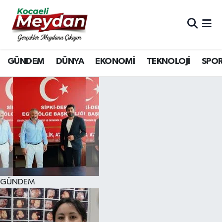
Nöbetçi Eczaneler
GÜNDEM
DÜNYA
EKONOMİ
TEKNOLOJİ
SPO
Hava Durumu
Trafik Durumu
Süper Lig Puan Durumu ve Fikstür
Tüm Manşetler
Son Dakika Haberleri
GÜNDEM
Haber Arşivi