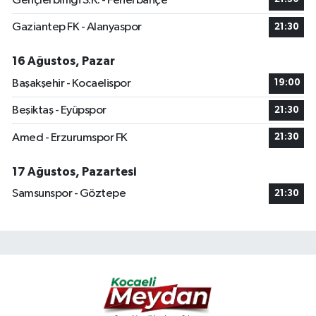
Gençlerbirliği S.K. - Fenerbahçe
Gaziantep FK - Alanyaspor
21:30
16 Ağustos, Pazar
Başakşehir - Kocaelispor
19:00
Beşiktaş - Eyüpspor
21:30
Amed - Erzurumspor FK
21:30
17 Ağustos, Pazartesi
Samsunspor - Göztepe
21:30