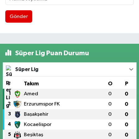
Gönder
Süper Lig Puan Durumu
Süper Lig
#
Takım
O
P
1
Amed
0
0
2
Erzurumspor FK
0
0
3
Başakşehir
0
0
4
Kocaelispor
0
0
5
Beşiktaş
0
0