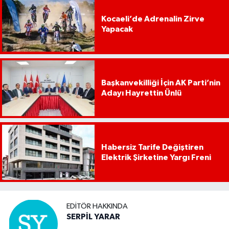
Kocaeli’de Adrenalin Zirve
Yapacak
Başkanvekilliği İçin AK Parti’nin
Adayı Hayrettin Ünlü
Habersiz Tarife Değiştiren
Elektrik Şirketine Yargı Freni
EDITÖR HAKKINDA
SERPİL YARAR