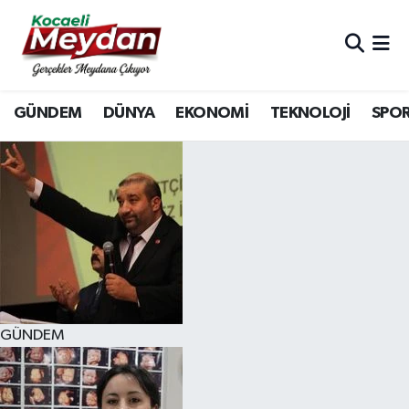
Nöbetçi Eczaneler
GÜNDEM
DÜNYA
EKONOMİ
TEKNOLOJİ
SPO
Hava Durumu
Trafik Durumu
Süper Lig Puan Durumu ve Fikstür
Tüm Manşetler
Son Dakika Haberleri
GÜNDEM
Haber Arşivi