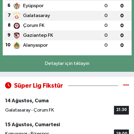
6
Eyüpspor
0
0
7
Galatasaray
0
0
8
Çorum FK
0
0
9
Gaziantep FK
0
0
10
Alanyaspor
0
0
Detaylar için tıklayın
Süper Lig Fikstür
14 Ağustos, Cuma
Galatasaray - Çorum FK
21:30
15 Ağustos, Cumartesi
Konyaspor - Rizespor
19:00