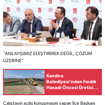
“ANLAYIŞIMIZ ELEŞTİRMEK DEĞİL, ÇÖZÜM
ÜZERİNE”
Kandıra
Belediyesi’nden Fındık
Hasadı Öncesi Üreticiye
Yol Desteği
Çalıştayın açılış konuşmasını yapan İlçe Başkanı