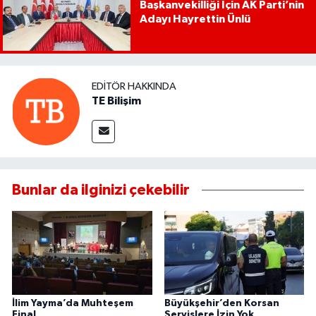
Başkanvekilliği İçin AK Parti’nin
Adayı Hayrettin Ünlü
EDITÖR HAKKINDA
TE Bilişim
Bunlar da ilginizi çekebilir
İlim Yayma’da Muhteşem
Büyükşehir’den Korsan
Final
Servislere İzin Yok