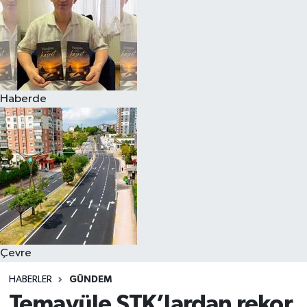
Haberde
Çevre
HABERLER
GÜNDEM
Temayüle STK’lardan rekor