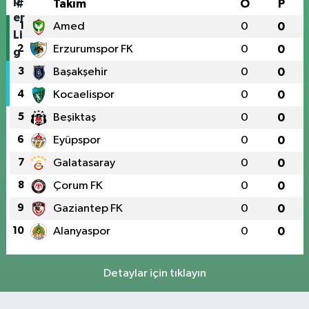
#
Takım
O
P
1
Amed
0
0
2
Erzurumspor FK
0
0
3
Başakşehir
0
0
4
Kocaelispor
0
0
5
Beşiktaş
0
0
6
Eyüpspor
0
0
7
Galatasaray
0
0
8
Çorum FK
0
0
9
Gaziantep FK
0
0
10
Alanyaspor
0
0
Detaylar için tıklayın