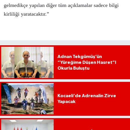
gelmedikçe yapılan diğer tüm açıklamalar sadece bilgi
kirliliği yaratacaktır.”
Adnan Tekgümüş’ün
“Yüreğime Düşen Hasret”I
Okurla Buluştu
Kocaeli’de Adrenalin Zirve
Yapacak