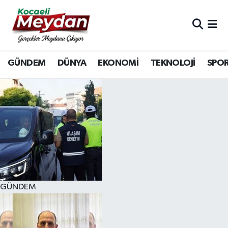
Nöbetçi Eczaneler
GÜNDEM
DÜNYA
EKONOMİ
TEKNOLOJİ
SPO
Hava Durumu
Trafik Durumu
Süper Lig Puan Durumu ve Fikstür
Tüm Manşetler
Son Dakika Haberleri
GÜNDEM
Haber Arşivi