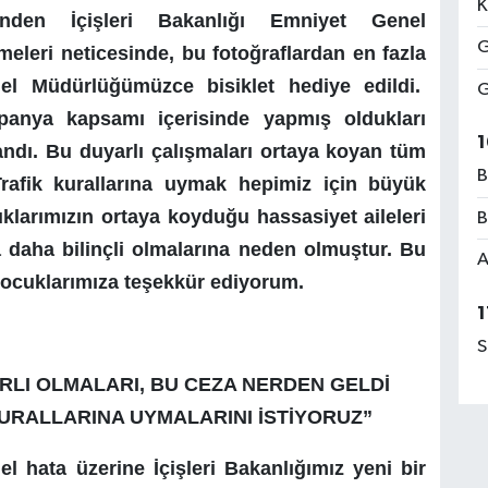
K
inden İçişleri Bakanlığı Emniyet Genel
G
eleri neticesinde, bu fotoğraflardan en fazla
nel Müdürlüğümüzce bisiklet hediye edildi.
G
anya kapsamı içerisinde yapmış oldukları
1
andı. Bu duyarlı çalışmaları ortaya koyan tüm
B
rafik kurallarına uymak hepimiz için büyük
larımızın ortaya koyduğu hassasiyet aileleri
B
 daha bilinçli olmalarına neden olmuştur. Bu
A
çocuklarımıza teşekkür ediyorum.
1
S
RLI OLMALARI, BU CEZA NERDEN GELDİ
URALLARINA UYMALARINI İSTİYORUZ”
el hata üzerine İçişleri Bakanlığımız yeni bir