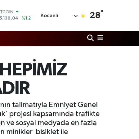
ITCOIN
5.130,04
%1.2
°
28
Kocaeli
OLAR
7,7106
%0.17
URO
5,1652
%0.27
TERLİN
4,4046
%0.35
RAM ALTIN
618.49
%2.12
HEPİMİZ
İST100
3.773
%-19
ADIR
ğının talimatıyla Emniyet Genel
' projesi kapsamında trafikte
en ve sosyal medyada en fazla
 minikler bisiklet ile