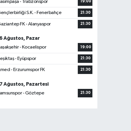
asımpaşa - Trabzonspor
19:00
ençlerbirliği S.K. - Fenerbahçe
21:30
aziantep FK - Alanyaspor
21:30
6 Ağustos, Pazar
aşakşehir - Kocaelispor
19:00
eşiktaş - Eyüpspor
21:30
med - Erzurumspor FK
21:30
7 Ağustos, Pazartesi
amsunspor - Göztepe
21:30