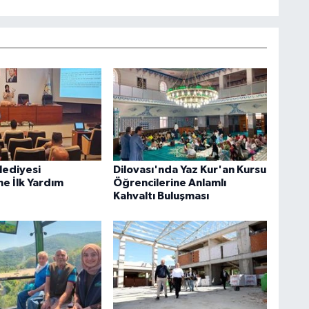
lediyesi
Dilovası'nda Yaz Kur'an Kursu
ne İlk Yardım
Öğrencilerine Anlamlı
Kahvaltı Buluşması