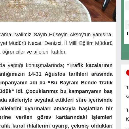
grama; Valimiz Sayın Hüseyin Aksoy’un yanısıra,
1
yet Müdürü Necati Denizci, İl Milli Eğitim Müdürü
ğrenciler ve aileleri katıldı.
da yaptığı konuşmalarında;
“Trafik kazalarının
nlığımızın 14-31 Ağustos tarihleri arasında
kampanyanın adı da “Bu Bayram Bende Trafik
1
Düdük” idi. Çocuklarımız bu kampanyanın baş
G
a aileleriyle seyahat ettikleri süre içerisinde
ilelerini uyarmaları amacıyla başlatılan bir
1
rine verilen görev kartlarındaki işlemleri
K
rafik kural ihlallerini uyarıp, çekmiş oldukları