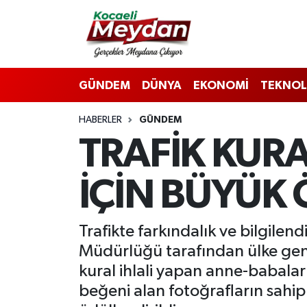
Nöbetçi Eczaneler
GÜNDEM
DÜNYA
EKONOMİ
TEKNOL
Hava Durumu
HABERLER
GÜNDEM
Trafik Durumu
TRAFİK KUR
Süper Lig Puan Durumu ve Fikstür
İÇİN BÜYÜK
Tüm Manşetler
Son Dakika Haberleri
Trafikte farkındalık ve bilgile
Müdürlüğü tarafından ülke gen
Haber Arşivi
kural ihlali yapan anne-babala
beğeni alan fotoğrafların sahipl