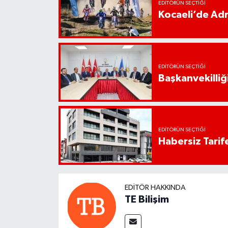
EDITÖRÜN SEÇTIĞI
Kocaeli’de Adr
EDITÖRÜN SEÇTIĞI
Başkanvekilliği
EDITÖRÜN SEÇTIĞI
Habersiz Tarife
EDITÖR HAKKINDA
TE Bilişim