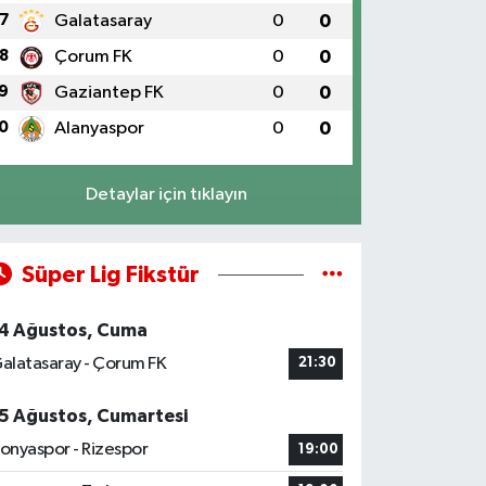
7
Galatasaray
0
0
8
Çorum FK
0
0
9
Gaziantep FK
0
0
0
Alanyaspor
0
0
Detaylar için tıklayın
Süper Lig Fikstür
4 Ağustos, Cuma
alatasaray - Çorum FK
21:30
5 Ağustos, Cumartesi
onyaspor - Rizespor
19:00