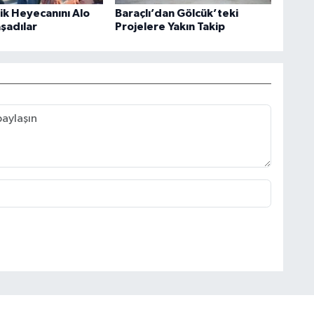
rik Heyecanını Alo
Baraçlı’dan Gölcük’teki
aşadılar
Projelere Yakın Takip