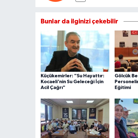
Bunlar da ilginizi çekebilir
Küçükemirler: "Su Hayattır:
Gölcük Be
Kocaeli’nin Su Geleceği İçin
Personeli
Acil Çağrı"
Eğitimi