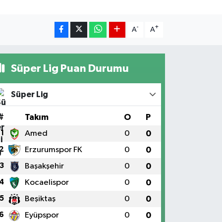
-
+
A
A
Süper Lig Puan Durumu
Süper Lig
#
Takım
O
P
1
Amed
0
0
2
Erzurumspor FK
0
0
3
Başakşehir
0
0
4
Kocaelispor
0
0
5
Beşiktaş
0
0
6
Eyüpspor
0
0