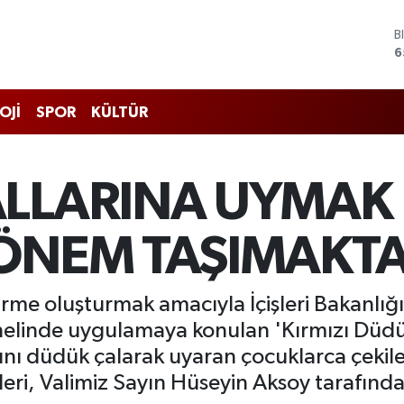
B
6
D
4
E
5
OJİ
SPOR
KÜLTÜR
S
6
G
6
ALLARINA UYMAK 
B
1
 ÖNEM TAŞIMAKT
ndirme oluşturmak amacıyla İçişleri Bakanlı
elinde uygulamaya konulan 'Kırmızı Düdük
rını düdük çalarak uyaran çocuklarca çekil
eri, Valimiz Sayın Hüseyin Aksoy tarafından