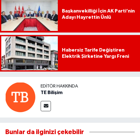
Başkanvekilliği İçin AK Parti’nin
Adayı Hayrettin Ünlü
Habersiz Tarife Değiştiren
Elektrik Şirketine Yargı Freni
EDITÖR HAKKINDA
TE Bilişim
Bunlar da ilginizi çekebilir