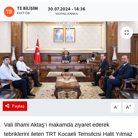
TE BILIŞIM
30.07.2024 - 14:36
EDITÖR
YAYINLANMA
Paylaş
-
+
A
A
Vali İlhami Aktaş’ı makamda ziyaret ederek
tebriklerini ileten TRT Kocaeli Temsilcisi Halit Yılmaz