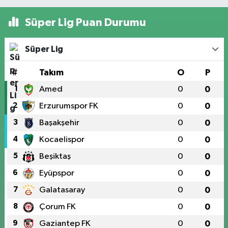
Süper Lig Puan Durumu
Süper Lig
#
Takım
O
P
1
Amed
0
0
2
Erzurumspor FK
0
0
3
Başakşehir
0
0
4
Kocaelispor
0
0
5
Beşiktaş
0
0
6
Eyüpspor
0
0
7
Galatasaray
0
0
8
Çorum FK
0
0
9
Gaziantep FK
0
0