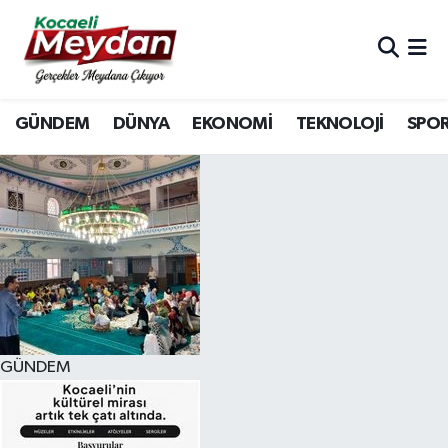
Nöbetçi Eczaneler
GÜNDEM
DÜNYA
EKONOMİ
TEKNOLOJİ
SPO
Hava Durumu
Trafik Durumu
Süper Lig Puan Durumu ve Fikstür
Tüm Manşetler
Son Dakika Haberleri
GÜNDEM
Haber Arşivi