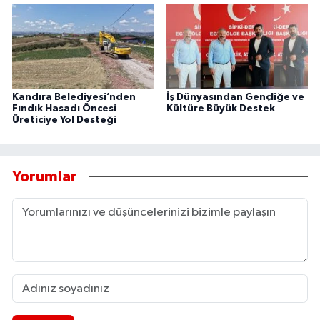
Kandıra Belediyesi’nden
İş Dünyasından Gençliğe ve
Fındık Hasadı Öncesi
Kültüre Büyük Destek
Üreticiye Yol Desteği
Yorumlar