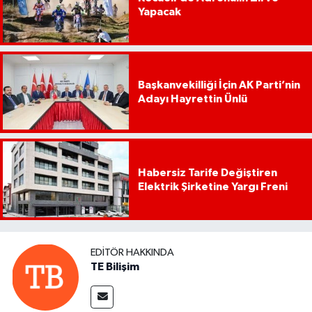
Yapacak
Başkanvekilliği İçin AK Parti’nin
Adayı Hayrettin Ünlü
Habersiz Tarife Değiştiren
Elektrik Şirketine Yargı Freni
EDITÖR HAKKINDA
TE Bilişim