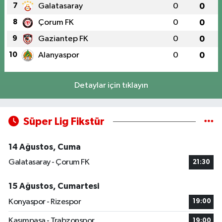
7
Galatasaray
0
0
8
Çorum FK
0
0
9
Gaziantep FK
0
0
10
Alanyaspor
0
0
Detaylar için tıklayın
Süper Lig Fikstür
14 Ağustos, Cuma
Galatasaray - Çorum FK
21:30
15 Ağustos, Cumartesi
Konyaspor - Rizespor
19:00
Kasımpaşa - Trabzonspor
19:00