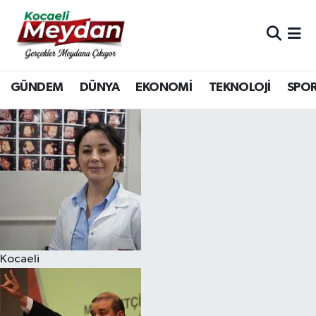
Nöbetçi Eczaneler
GÜNDEM
DÜNYA
EKONOMİ
TEKNOLOJİ
SPO
Hava Durumu
Trafik Durumu
Süper Lig Puan Durumu ve Fikstür
Tüm Manşetler
Son Dakika Haberleri
Kocaeli
Haber Arşivi