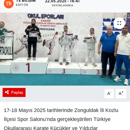
TE BILIŞIM
22.05.2025 - 16:41
EDITÖR
YAYINLANMA
Paylaş
-
+
A
A
17-18 Mayıs 2025 tarihlerinde Zonguldak İli Kozlu
İlçesi Spor Salonu’nda gerçekleştirilen Türkiye
Okullararası Karate Küçükler ve Yıldızlar