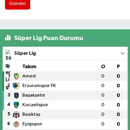
Gönder
Süper Lig Puan Durumu
Süper Lig
#
Takım
O
P
1
Amed
0
0
2
Erzurumspor FK
0
0
3
Başakşehir
0
0
4
Kocaelispor
0
0
5
Beşiktaş
0
0
6
Eyüpspor
0
0