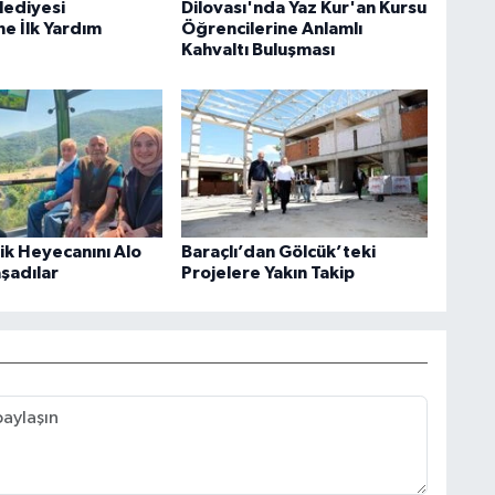
lediyesi
Dilovası'nda Yaz Kur'an Kursu
ne İlk Yardım
Öğrencilerine Anlamlı
Kahvaltı Buluşması
rik Heyecanını Alo
Baraçlı’dan Gölcük’teki
aşadılar
Projelere Yakın Takip