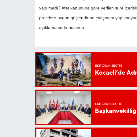
yapılmadı? Afet kanununa göre verilen süre içerisi
projelere uygun güçlendirme çalışması yapılmayan b
açıklamasında bulundu.
EDITÖRÜN SEÇTIĞI
Kocaeli’de Adr
EDITÖRÜN SEÇTIĞI
Başkanvekilliği