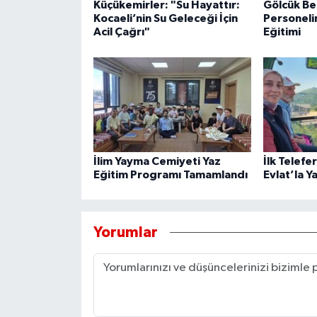
Küçükemirler: "Su Hayattır:
Gölcük Be
Kocaeli’nin Su Geleceği İçin
Personeli
Acil Çağrı"
Eğitimi
İlim Yayma Cemiyeti Yaz
İlk Telefe
Eğitim Programı Tamamlandı
Evlat’la Y
Yorumlar