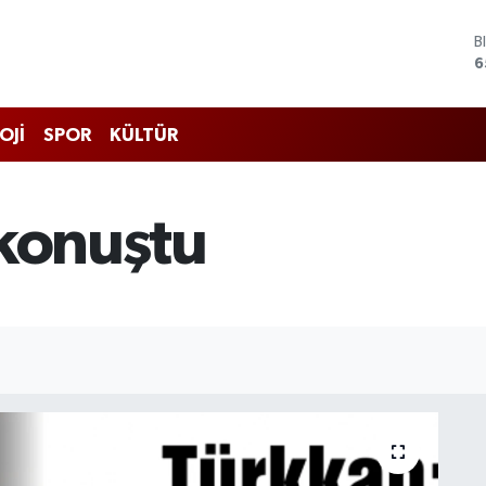
B
6
D
4
E
5
OJİ
SPOR
KÜLTÜR
S
6
G
6
 konuştu
B
1