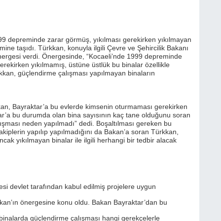
1999 depreminde zarar görmüş, yıkılması gerekirken yıkılmayan
ne taşıdı. Türkkan, konuyla ilgili Çevre ve Şehircilik Bakanı
önergesi verdi. Önergesinde, “Kocaeli’nde 1999 depreminde
erekirken yıkılmamış, üstüne üstlük bu binalar özellikle
kkan, güçlendirme çalışması yapılmayan binaların
n, Bayraktar’a bu evlerde kimsenin oturmaması gerekirken
ktar’a bu durumda olan bina sayısının kaç tane olduğunu soran
ışması neden yapılmadı” dedi. Boşaltılması gereken bu
takiplerin yapılıp yapılmadığını da Bakan’a soran Türkkan,
cak yıkılmayan binalar ile ilgili herhangi bir tedbir alacak
si devlet tarafından kabul edilmiş projelere uygun
kan’ın önergesine konu oldu. Bakan Bayraktar’dan bu
 binalarda güçlendirme çalışması hangi gerekçelerle