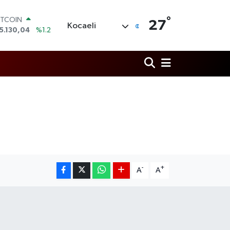
ITCOIN
5.130,04
%1.2
°
27
Kocaeli
OLAR
7,7106
%0.17
URO
5,1652
%0.27
TERLİN
4,4046
%0.35
RAM ALTIN
648.99
%2.59
İST100
3.773
%-19
-
+
A
A