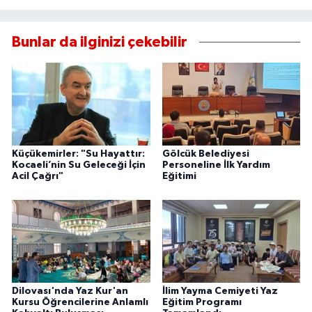
Bunlar da ilginizi çekebilir
Küçükemirler: "Su Hayattır:
Gölcük Belediyesi
Kocaeli’nin Su Geleceği İçin
Personeline İlk Yardım
Acil Çağrı"
Eğitimi
Dilovası'nda Yaz Kur'an
İlim Yayma Cemiyeti Yaz
Kursu Öğrencilerine Anlamlı
Eğitim Programı