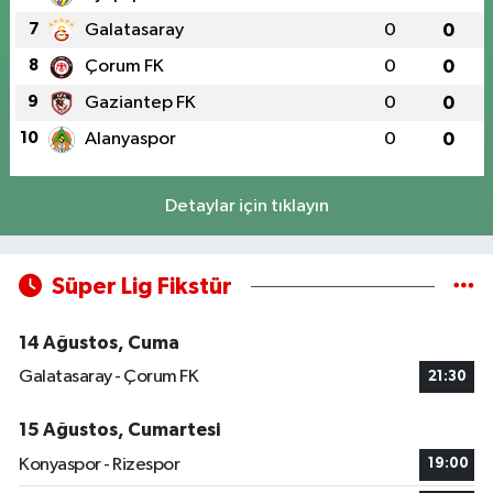
7
Galatasaray
0
0
8
Çorum FK
0
0
9
Gaziantep FK
0
0
10
Alanyaspor
0
0
Detaylar için tıklayın
Süper Lig Fikstür
14 Ağustos, Cuma
Galatasaray - Çorum FK
21:30
15 Ağustos, Cumartesi
Konyaspor - Rizespor
19:00