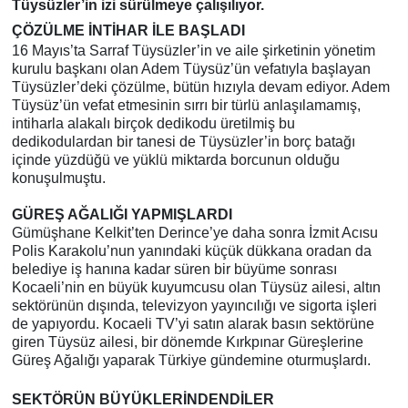
Tüysüzler’in izi sürülmeye çalışılıyor.
ÇÖZÜLME İNTİHAR İLE BAŞLADI
16 Mayıs’ta Sarraf Tüysüzler’in ve aile şirketinin yönetim
kurulu başkanı olan Adem Tüysüz’ün vefatıyla başlayan
Tüysüzler’deki çözülme, bütün hızıyla devam ediyor. Adem
Tüysüz’ün vefat etmesinin sırrı bir türlü anlaşılamamış,
intiharla alakalı birçok dedikodu üretilmiş bu
dedikodulardan bir tanesi de Tüysüzler’in borç batağı
içinde yüzdüğü ve yüklü miktarda borcunun olduğu
konuşulmuştu.
GÜREŞ AĞALIĞI YAPMIŞLARDI
Gümüşhane Kelkit’ten Derince’ye daha sonra İzmit Acısu
Polis Karakolu’nun yanındaki küçük dükkana oradan da
belediye iş hanına kadar süren bir büyüme sonrası
Kocaeli’nin en büyük kuyumcusu olan Tüysüz ailesi, altın
sektörünün dışında, televizyon yayıncılığı ve sigorta işleri
de yapıyordu. Kocaeli TV’yi satın alarak basın sektörüne
giren Tüysüz ailesi, bir dönemde Kırkpınar Güreşlerine
Güreş Ağalığı yaparak Türkiye gündemine oturmuşlardı.
SEKTÖRÜN BÜYÜKLERİNDENDİLER