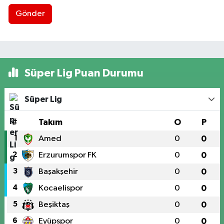
Gönder
Süper Lig Puan Durumu
Süper Lig
#
Takım
O
P
1
Amed
0
0
2
Erzurumspor FK
0
0
3
Başakşehir
0
0
4
Kocaelispor
0
0
5
Beşiktaş
0
0
6
Eyüpspor
0
0