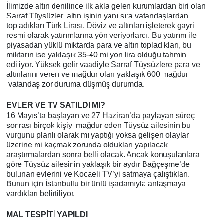
İlimizde altın denilince ilk akla gelen kurumlardan biri olan
Sarraf Tüysüzler, altın işinin yanı sıra vatandaşlardan
topladıkları Türk Lirası, Döviz ve altınları işleterek gayri
resmi olarak yatırımlarına yön veriyorlardı. Bu yatırım ile
piyasadan yüklü miktarda para ve altın topladıkları, bu
miktarın ise yaklaşık 35-40 milyon lira olduğu tahmin
ediliyor. Yüksek gelir vaadiyle Sarraf Tüysüzlere para ve
altınlarını veren ve mağdur olan yaklaşık 600 mağdur
vatandaş zor duruma düşmüş durumda.
EVLER VE TV SATILDI MI?
16 Mayıs’ta başlayan ve 27 Haziran’da paylayan süreç
sonrası birçok kişiyi mağdur eden Tüysüz ailesinin bu
vurgunu planlı olarak mı yaptığı yoksa gelişen olaylar
üzerine mi kaçmak zorunda oldukları yapılacak
araştırmalardan sonra belli olacak. Ancak konuşulanlara
göre Tüysüz ailesinin yaklaşık bir aydır Bağçeşme’de
bulunan evlerini ve Kocaeli TV’yi satmaya çalıştıkları.
Bunun için İstanbullu bir ünlü işadamıyla anlaşmaya
vardıkları belirtiliyor.
MAL TESPİTİ YAPILDI