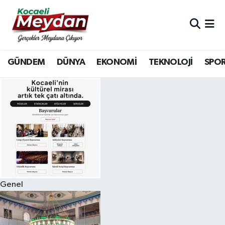
Nöbetçi Eczaneler
GÜNDEM
DÜNYA
EKONOMİ
TEKNOLOJİ
SPO
Hava Durumu
Trafik Durumu
Süper Lig Puan Durumu ve Fikstür
Tüm Manşetler
Son Dakika Haberleri
Genel
Haber Arşivi