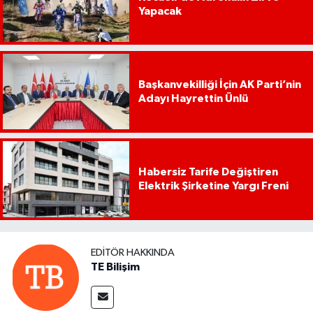
Yapacak
Başkanvekilliği İçin AK Parti’nin
Adayı Hayrettin Ünlü
Habersiz Tarife Değiştiren
Elektrik Şirketine Yargı Freni
EDITÖR HAKKINDA
TE Bilişim