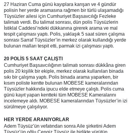
27 Haziran Cuma günü kayıplara karışan ve 4 gündür
polisin her yerde aramasına rağmen bir türlü ulaşamadığı
Tüysüzler ailesi için Cumhuriyet Başsavcılığı Fezleke
talimatı verdi. Bu talimat sonrası, dün polis Tüysüzlerin
İstiklal Caddesi’ndeki dükkanına girerek arama ve mal
tespit çalışması yaptı. Polis, yaklaşık 5 saat süren çalışma
sonrası Sarraf Tüysüzler’in merkez olarak kullandığı yerde
bulunan malları tespit etti, parmak izi çalışması yaptı.
20 POLİS 5 SAAT ÇALIŞTI
Cumhuriyet Başsavcılığının talimatı sonrası dükkâna giren
polis 20 kişilik bir ekiple, merkez olarak kullanılan binada
sıkı bir çalışma yaptı. Polis binada arama yaparken, bir
kısım poliste kentte bulunan MOBESE kameralarından
Tüysüzler hakkında ipucu elde etmeye çalıştı. Polis cuma
günü kayıt yapan kentteki tüm MOBESE Kameralarını
incelemeye aldı. MOBESE kameralarından Tüysüzler’in izi
sürülmeye çalışılıyor.
HER YERDE ARANIYORLAR
Adem Tüysüz’ün vefatından sonra Aile şirketini Adem
Tüysüz’ün oğlu Cengiz Tüysüz ile birlikte yürütün