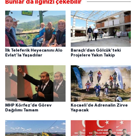
Bunlar da ilginizi çekebilir
İlk Teleferik Heyecanını Alo
Baraçlı’dan Gölcük’teki
Evlat’la Yaşadılar
Projelere Yakın Takip
MHP Körfez’de Görev
Kocaeli’de Adrenalin Zirve
Dağılımı Tamam
Yapacak