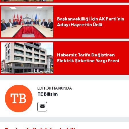
Başkanvekilliği İçin AK Parti’nin
Adayı Hayrettin Ünlü
Habersiz Tarife Değiştiren
Elektrik Şirketine Yargı Freni
EDITÖR HAKKINDA
TE Bilişim