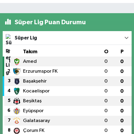
Süper Lig Puan Durumu
Süper Lig
#
Takım
O
P
1
Amed
0
0
2
Erzurumspor FK
0
0
3
Başakşehir
0
0
4
Kocaelispor
0
0
5
Beşiktaş
0
0
6
Eyüpspor
0
0
7
Galatasaray
0
0
8
Çorum FK
0
0