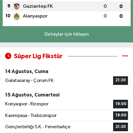
9
Gaziantep FK
0
0
10
Alanyaspor
0
0
Detaylar için tıklayın
Süper Lig Fikstür
14 Ağustos, Cuma
Galatasaray - Çorum FK
21:30
15 Ağustos, Cumartesi
Konyaspor - Rizespor
19:00
Kasımpaşa - Trabzonspor
19:00
Gençlerbirliği S.K. - Fenerbahçe
21:30