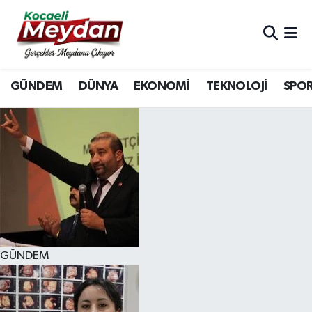
Nöbetçi Eczaneler
GÜNDEM
DÜNYA
EKONOMİ
TEKNOLOJİ
SPO
Hava Durumu
Trafik Durumu
Süper Lig Puan Durumu ve Fikstür
Tüm Manşetler
Son Dakika Haberleri
GÜNDEM
Haber Arşivi