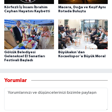
Körfezli İş İnsanı İbrahim
Macera, Doğa ve Keşif Aynı
Ceyhan Hayatını Kaybetti
Rotada Buluştu
Gölcük Belediyesi
Büyükakın'dan
Geleneksel El Sanatları
Kocaelispor'a Büyük Moral
Festivali Başladı
Yorumlar