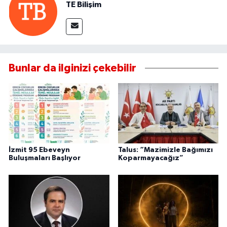
TE Bilişim
Bunlar da ilginizi çekebilir
İzmit 95 Ebeveyn
Talus: “Mazimizle Bağımızı
Buluşmaları Başlıyor
Koparmayacağız”