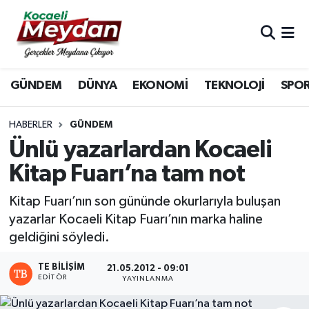
Nöbetçi Eczaneler
GÜNDEM
DÜNYA
EKONOMİ
TEKNOLOJİ
SPO
Hava Durumu
Trafik Durumu
HABERLER
GÜNDEM
Ünlü yazarlardan Kocaeli
Süper Lig Puan Durumu ve Fikstür
Kitap Fuarı’na tam not
Tüm Manşetler
Kitap Fuarı’nın son gününde okurlarıyla buluşan
yazarlar Kocaeli Kitap Fuarı’nın marka haline
Son Dakika Haberleri
geldiğini söyledi.
Haber Arşivi
TE BILIŞIM
21.05.2012 - 09:01
EDITÖR
YAYINLANMA