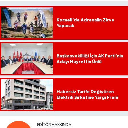
Kocaeli’de Adrenalin Zirve
Yapacak
Başkanvekilliği İçin AK Parti’nin
Adayı Hayrettin Ünlü
Habersiz Tarife Değiştiren
Elektrik Şirketine Yargı Freni
EDITÖR HAKKINDA