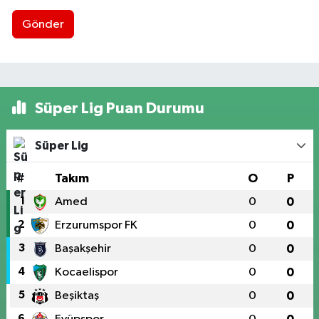
Gönder
Süper Lig Puan Durumu
Süper Lig
#
Takım
O
P
1
Amed
0
0
2
Erzurumspor FK
0
0
3
Başakşehir
0
0
4
Kocaelispor
0
0
5
Beşiktaş
0
0
6