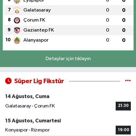
Eyüpspor
0
0
7
Galatasaray
0
0
8
Çorum FK
0
0
9
Gaziantep FK
0
0
10
Alanyaspor
0
0
Detaylar için tıklayın
Süper Lig Fikstür
14 Ağustos, Cuma
Galatasaray - Çorum FK
21:30
15 Ağustos, Cumartesi
Konyaspor - Rizespor
19:00