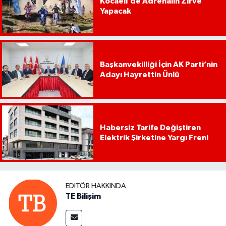
Kocaeli’de Adrenalin Zirve
Yapacak
Başkanvekilliği İçin AK Parti’nin
Adayı Hayrettin Ünlü
Habersiz Tarife Değiştiren
Elektrik Şirketine Yargı Freni
EDITÖR HAKKINDA
TE Bilişim