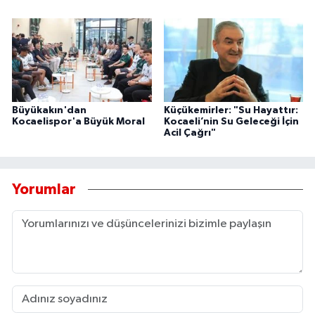
Büyükakın'dan
Küçükemirler: "Su Hayattır:
Kocaelispor'a Büyük Moral
Kocaeli’nin Su Geleceği İçin
Acil Çağrı"
Yorumlar