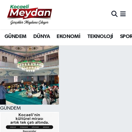
Nöbetçi Eczaneler
GÜNDEM
DÜNYA
EKONOMİ
TEKNOLOJİ
SPO
Hava Durumu
Trafik Durumu
Süper Lig Puan Durumu ve Fikstür
Tüm Manşetler
Son Dakika Haberleri
GÜNDEM
Haber Arşivi