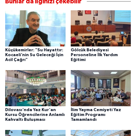
Bunlar da ilginizi çekebilir
Küçükemirler: "Su Hayattır:
Gölcük Belediyesi
Kocaeli’nin Su Geleceği İçin
Personeline İlk Yardım
Acil Çağrı"
Eğitimi
Dilovası'nda Yaz Kur'an
İlim Yayma Cemiyeti Yaz
Kursu Öğrencilerine Anlamlı
Eğitim Programı
Kahvaltı Buluşması
Tamamlandı