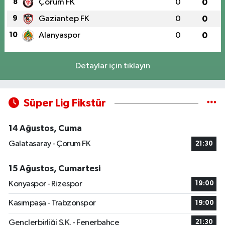
8
Çorum FK
0
0
9
Gaziantep FK
0
0
10
Alanyaspor
0
0
Detaylar için tıklayın
Süper Lig Fikstür
14 Ağustos, Cuma
Galatasaray - Çorum FK
21:30
15 Ağustos, Cumartesi
Konyaspor - Rizespor
19:00
Kasımpaşa - Trabzonspor
19:00
Gençlerbirliği S.K. - Fenerbahçe
21:30