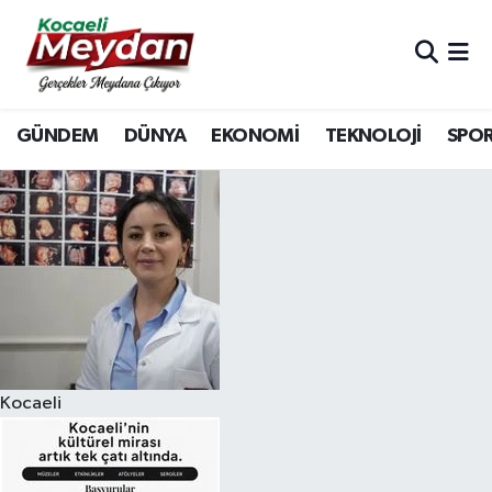
Nöbetçi Eczaneler
GÜNDEM
DÜNYA
EKONOMİ
TEKNOLOJİ
SPO
Hava Durumu
Trafik Durumu
Süper Lig Puan Durumu ve Fikstür
Tüm Manşetler
Son Dakika Haberleri
Kocaeli
Haber Arşivi