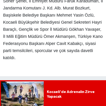
Soner Şenel, İl Emniyet Müdürü Faruk Karaduman, İl
Jandarma Komutanı J. Kd. Alb. Murat Bozkurt,
Başiskele Belediye Başkanı Mehmet Yasin Özlü,
Kocaeli Büyükşehir Belediyesi Genel Sekreteri Hayri
Baraçlı
,
Gençlik ve Spor İl Müdürü Gökhan Yavaşer,
İl Milli Eğitim Müdürü Ömer Akmanşen, Türkiye Kano
Federasyonu Başkanı Alper Cavit Kabakçı, siyasi
parti temsilcileri, sporcular ve çok sayıda davetli
katıldı.
Kocaeli’de Adrenalin Zirve
Yapacak