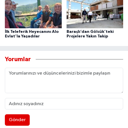
İlk Teleferik Heyecanını Alo
Baraçlı’dan Gölcük’teki
Evlat’la Yaşadılar
Projelere Yakın Takip
Yorumlar
Gönder