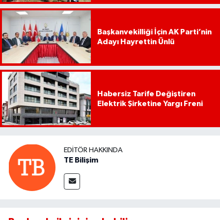
Başkanvekilliği İçin AK Parti’nin
Adayı Hayrettin Ünlü
Habersiz Tarife Değiştiren
Elektrik Şirketine Yargı Freni
EDITÖR HAKKINDA
TE Bilişim