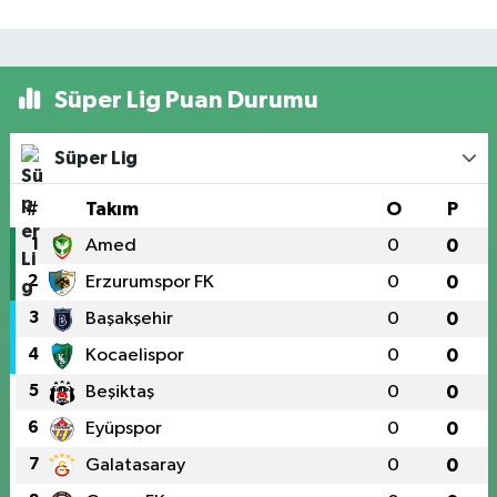
Süper Lig Puan Durumu
Süper Lig
#
Takım
O
P
1
Amed
0
0
2
Erzurumspor FK
0
0
3
Başakşehir
0
0
4
Kocaelispor
0
0
5
Beşiktaş
0
0
6
Eyüpspor
0
0
7
Galatasaray
0
0