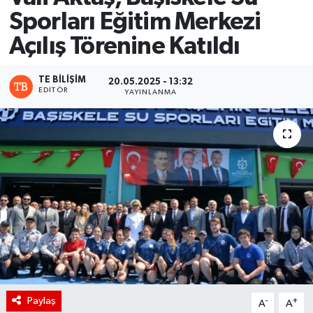
Sporları Eğitim Merkezi
Açılış Törenine Katıldı
TE BILIŞIM
20.05.2025 - 13:32
EDITÖR
YAYINLANMA
Paylaş
-
+
A
A