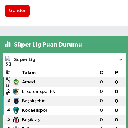
Gönder
Süper Lig Puan Durumu
Süper Lig
#
Takım
O
P
1
Amed
0
0
2
Erzurumspor FK
0
0
3
Başakşehir
0
0
4
Kocaelispor
0
0
5
Beşiktaş
0
0