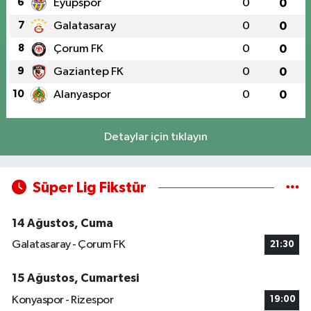
6
Eyüpspor
0
0
7
Galatasaray
0
0
8
Çorum FK
0
0
9
Gaziantep FK
0
0
10
Alanyaspor
0
0
Detaylar için tıklayın
Süper Lig Fikstür
14 Ağustos, Cuma
Galatasaray - Çorum FK
21:30
15 Ağustos, Cumartesi
Konyaspor - Rizespor
19:00