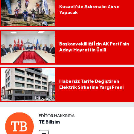
Kocaeli’de Adrenalin Zirve
Yapacak
Başkanvekilliği İçin AK Parti’nin
Adayı Hayrettin Ünlü
Habersiz Tarife Değiştiren
Elektrik Şirketine Yargı Freni
EDITÖR HAKKINDA
TE Bilişim