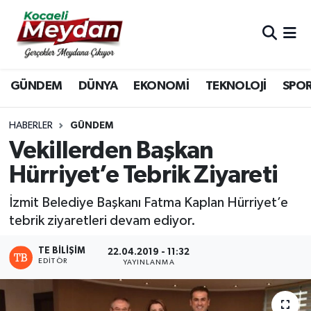
Nöbetçi Eczaneler
GÜNDEM
DÜNYA
EKONOMİ
TEKNOLOJİ
SPO
Hava Durumu
Trafik Durumu
HABERLER
GÜNDEM
Vekillerden Başkan
Süper Lig Puan Durumu ve Fikstür
Hürriyet’e Tebrik Ziyareti
Tüm Manşetler
İzmit Belediye Başkanı Fatma Kaplan Hürriyet’e
tebrik ziyaretleri devam ediyor.
Son Dakika Haberleri
TE BILIŞIM
22.04.2019 - 11:32
EDITÖR
Haber Arşivi
YAYINLANMA