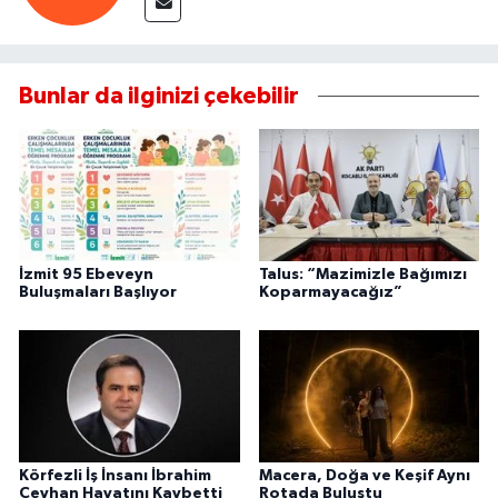
Bunlar da ilginizi çekebilir
İzmit 95 Ebeveyn
Talus: “Mazimizle Bağımızı
Buluşmaları Başlıyor
Koparmayacağız”
Körfezli İş İnsanı İbrahim
Macera, Doğa ve Keşif Aynı
Ceyhan Hayatını Kaybetti
Rotada Buluştu