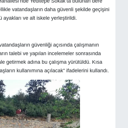
ahallesi’nde Yeditepe Sokak’ta bulunan dere
llikle vatandaşların daha güvenli şekilde geçişini
akları ve alt iskele yerleştirildi.
le vatandaşların güvenliği açısında çalışmanın
şların talebi ve yapılan incelemeler sonrasında
ale getirmek adına bu çalışma yürütüldü. Kısa
ların kullanımına açılacak” ifadelerini kullandı.