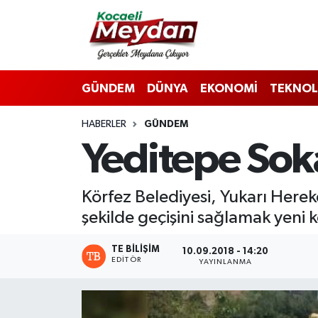
Nöbetçi Eczaneler
GÜNDEM
DÜNYA
EKONOMİ
TEKNOL
Hava Durumu
HABERLER
GÜNDEM
Trafik Durumu
Yeditepe Sok
Süper Lig Puan Durumu ve Fikstür
Körfez Belediyesi, Yukarı Here
Tüm Manşetler
şekilde geçişini sağlamak yeni 
Son Dakika Haberleri
TE BILIŞIM
10.09.2018 - 14:20
EDITÖR
YAYINLANMA
Haber Arşivi