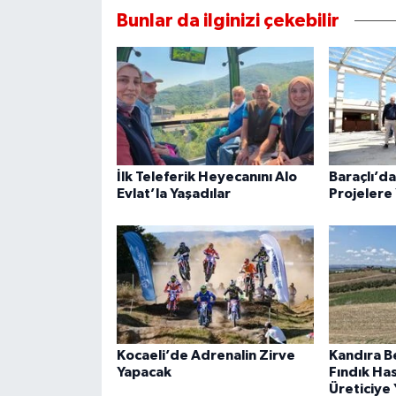
Bunlar da ilginizi çekebilir
İlk Teleferik Heyecanını Alo
Baraçlı’d
Evlat’la Yaşadılar
Projelere 
Kocaeli’de Adrenalin Zirve
Kandıra B
Yapacak
Fındık Ha
Üreticiye 