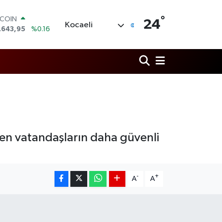
TCOIN
.643,95
%0.16
°
24
LAR
Kocaeli
,6704
%0
RO
,0406
%-0.08
ERLİN
,2143
%0
AM ALTIN
00.87
%0.12
ST100
.799
%70
den vatandaşların daha güvenli
-
+
A
A