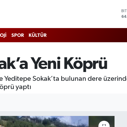
BI
64
DO
47
EU
55
OJİ
SPOR
KÜLTÜR
ST
64
GR
65
ak’a Yeni Köprü
Bİ
13
ke Yeditepe Sokak’ta bulunan dere üzerin
köprü yaptı