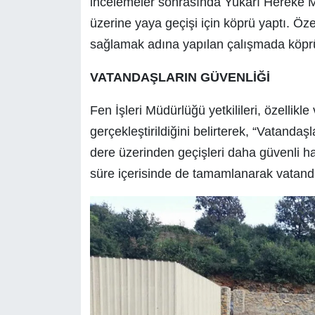
incelemeler sonrasında Yukarı Hereke M
üzerine yaya geçişi için köprü yaptı. Öze
sağlamak adına yapılan çalışmada köprü ay
VATANDAŞLARIN GÜVENLİĞİ
Fen İşleri Müdürlüğü yetkilileri, özellik
gerçekleştirildiğini belirterek, “Vatanda
dere üzerinden geçişleri daha güvenli h
süre içerisinde de tamamlanarak vatandaş