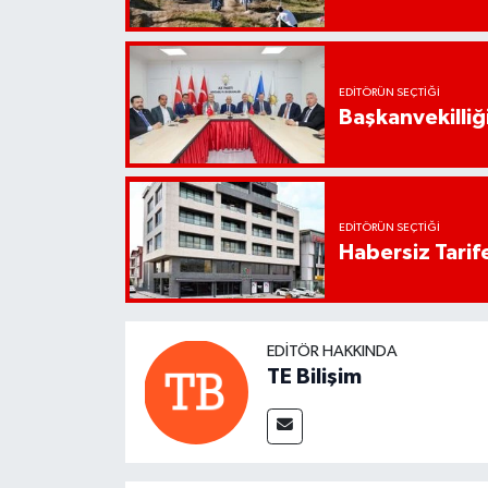
EDITÖRÜN SEÇTIĞI
Başkanvekilliği
EDITÖRÜN SEÇTIĞI
Habersiz Tarife
EDITÖR HAKKINDA
TE Bilişim