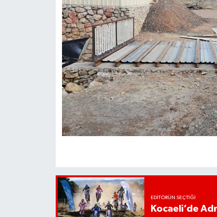
EDITÖRÜN SEÇTIĞI
Kocaeli’de Adr