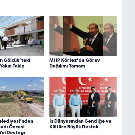
an Gölcük’teki
MHP Körfez’de Görev
Yakın Takip
Dağılımı Tamam
elediyesi’nden
İş Dünyasından Gençliğe ve
sadı Öncesi
Kültüre Büyük Destek
Yol Desteği