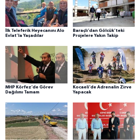
İlk Teleferik Heyecanını Alo
Baraçlı’dan Gölcük’teki
Evlat’la Yaşadılar
Projelere Yakın Takip
MHP Körfez’de Görev
Kocaeli’de Adrenalin Zirve
Dağılımı Tamam
Yapacak