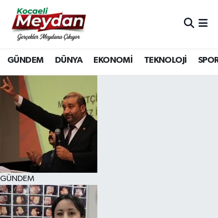
Nöbetçi Eczaneler
GÜNDEM
DÜNYA
EKONOMİ
TEKNOLOJİ
SPO
Hava Durumu
Trafik Durumu
Süper Lig Puan Durumu ve Fikstür
Tüm Manşetler
Son Dakika Haberleri
GÜNDEM
Haber Arşivi