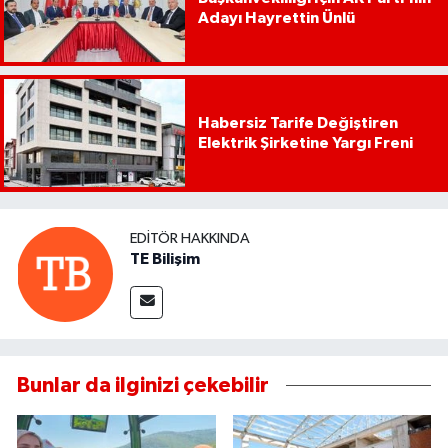
Adayı Hayrettin Ünlü
Habersiz Tarife Değiştiren
Elektrik Şirketine Yargı Freni
EDITÖR HAKKINDA
TE Bilişim
Bunlar da ilginizi çekebilir