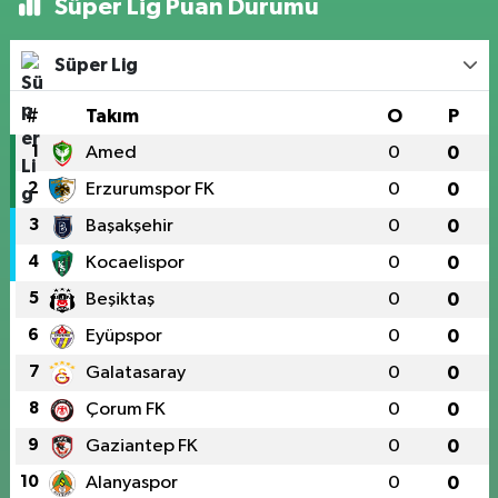
Süper Lig Puan Durumu
Süper Lig
#
Takım
O
P
1
Amed
0
0
2
Erzurumspor FK
0
0
3
Başakşehir
0
0
4
Kocaelispor
0
0
5
Beşiktaş
0
0
6
Eyüpspor
0
0
7
Galatasaray
0
0
8
Çorum FK
0
0
9
Gaziantep FK
0
0
10
Alanyaspor
0
0