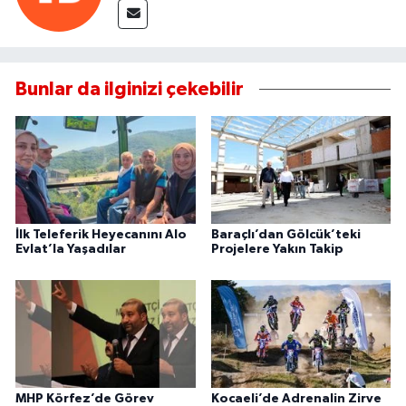
Bunlar da ilginizi çekebilir
İlk Teleferik Heyecanını Alo
Baraçlı’dan Gölcük’teki
Evlat’la Yaşadılar
Projelere Yakın Takip
MHP Körfez’de Görev
Kocaeli’de Adrenalin Zirve