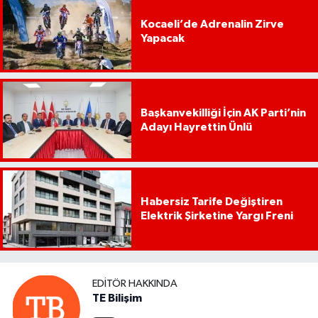
Kocaeli’de Adrenalin Zirve
Yapacak
Başkanvekilliği İçin AK Parti’nin
Adayı Hayrettin Ünlü
Habersiz Tarife Değiştiren
Elektrik Şirketine Yargı Freni
EDITÖR HAKKINDA
TE Bilişim