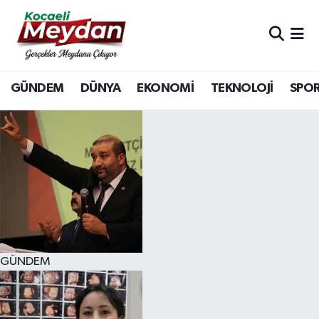
Nöbetçi Eczaneler
GÜNDEM
DÜNYA
EKONOMİ
TEKNOLOJİ
SPO
Hava Durumu
Trafik Durumu
Süper Lig Puan Durumu ve Fikstür
Tüm Manşetler
Son Dakika Haberleri
GÜNDEM
Haber Arşivi