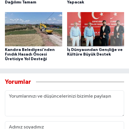
Dağılımı Tamam
Yapacak
Kandıra Belediyesi’nden
İş Dünyasından Gençliğe ve
Fındık Hasadı Öncesi
Kültüre Büyük Destek
Üreticiye Yol Desteği
Yorumlar