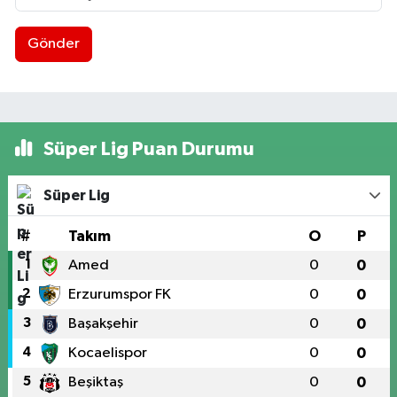
Gönder
Süper Lig Puan Durumu
Süper Lig
#
Takım
O
P
1
Amed
0
0
2
Erzurumspor FK
0
0
3
Başakşehir
0
0
4
Kocaelispor
0
0
5
Beşiktaş
0
0