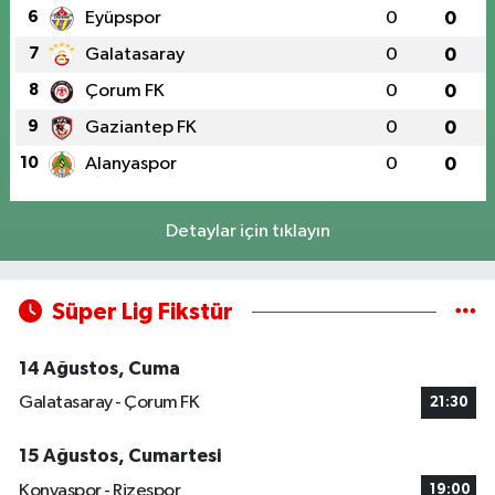
6
Eyüpspor
0
0
7
Galatasaray
0
0
8
Çorum FK
0
0
9
Gaziantep FK
0
0
10
Alanyaspor
0
0
Detaylar için tıklayın
Süper Lig Fikstür
14 Ağustos, Cuma
Galatasaray - Çorum FK
21:30
15 Ağustos, Cumartesi
Konyaspor - Rizespor
19:00