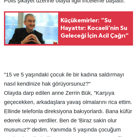
Polis şikayet üzerine olayla ilgili inceleme başlattı.
Küçükemirler: "Su
Hayattır: Kocaeli’nin Su
Geleceği İçin Acil Çağrı"
"15 ve 5 yaşındaki çocuk ile bir kadına saldırmayı
nasıl kendinize hak görüyorsunuz?"
Olayda darp edilen anne Zerrin Bük, "Karşıya
geçecekken, arkadaşlara yavaş olmalarını rica ettim.
Ellinde telefonla direksiyona bakıyorlardı. Bana küfür
ederek cevap verdiler. Ben de 'Biraz sakin olur
musunuz?' dedim. Yanımda 5 yaşında çocuğum