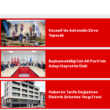
Kocaeli’de Adrenalin Zirve
Yapacak
Başkanvekilliği İçin AK Parti’nin
Adayı Hayrettin Ünlü
Habersiz Tarife Değiştiren
Elektrik Şirketine Yargı Freni