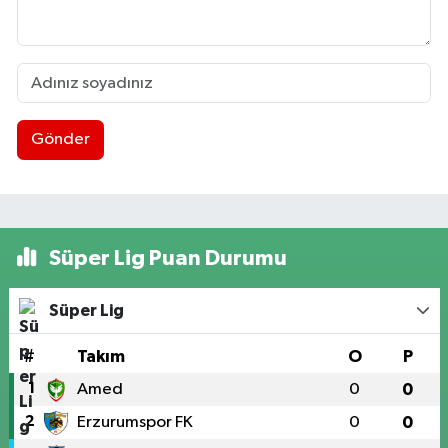
Gönder
Süper Lig Puan Durumu
Süper Lig
#
Takım
O
P
1
Amed
0
0
2
Erzurumspor FK
0
0