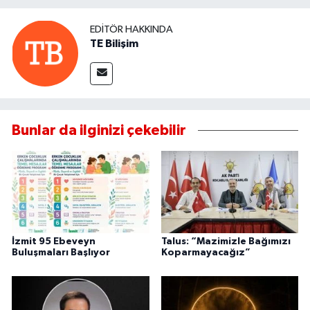
EDITÖR HAKKINDA
TE Bilişim
Bunlar da ilginizi çekebilir
İzmit 95 Ebeveyn
Talus: “Mazimizle Bağımızı
Buluşmaları Başlıyor
Koparmayacağız”