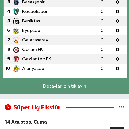
3
Başakşehir
0
0
4
Kocaelispor
0
0
5
Beşiktaş
0
0
6
Eyüpspor
0
0
7
Galatasaray
0
0
8
Çorum FK
0
0
9
Gaziantep FK
0
0
10
Alanyaspor
0
0
Detaylar için tıklayın
Süper Lig Fikstür
14 Ağustos, Cuma