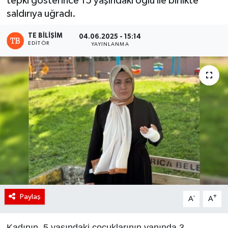
tepki gösterince 15 yaşındaki oğlu ile birlikte
saldırıya uğradı.
TE BILIŞIM
04.06.2025 - 15:14
EDITÖR
YAYINLANMA
Paylaş
-
+
A
A
Kadının, 5 yaşındaki çocuklarının yanında 3