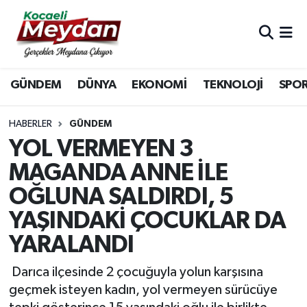
Nöbetçi Eczaneler
GÜNDEM
DÜNYA
EKONOMİ
TEKNOLOJİ
SPO
Hava Durumu
Trafik Durumu
HABERLER
GÜNDEM
YOL VERMEYEN 3
Süper Lig Puan Durumu ve Fikstür
MAGANDA ANNE İLE
OĞLUNA SALDIRDI, 5
Tüm Manşetler
YAŞINDAKİ ÇOCUKLAR DA
Son Dakika Haberleri
YARALANDI
Haber Arşivi
Darıca ilçesinde 2 çocuğuyla yolun karşısına
geçmek isteyen kadın, yol vermeyen sürücüye