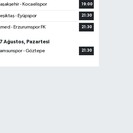
aşakşehir - Kocaelispor
19:00
eşiktaş - Eyüpspor
21:30
med - Erzurumspor FK
21:30
7 Ağustos, Pazartesi
amsunspor - Göztepe
21:30