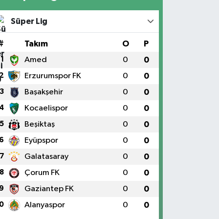
Süper Lig
#
Takım
O
P
1
Amed
0
0
2
Erzurumspor FK
0
0
3
Başakşehir
0
0
4
Kocaelispor
0
0
5
Beşiktaş
0
0
6
Eyüpspor
0
0
7
Galatasaray
0
0
8
Çorum FK
0
0
9
Gaziantep FK
0
0
0
Alanyaspor
0
0