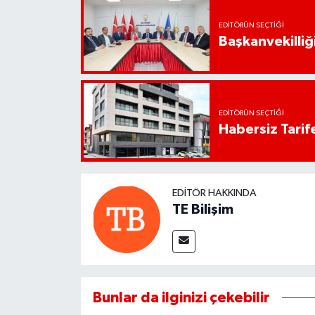
EDITÖRÜN SEÇTIĞI
Başkanvekilliği
EDITÖRÜN SEÇTIĞI
Habersiz Tarife
EDITÖR HAKKINDA
TE Bilişim
Bunlar da ilginizi çekebilir