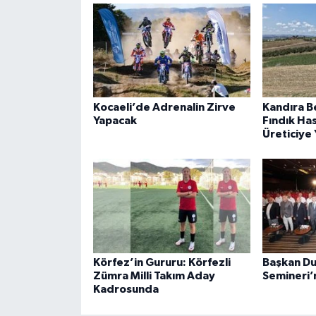
Kocaeli’de Adrenalin Zirve
Kandıra B
Yapacak
Fındık Ha
Üreticiye 
Körfez’in Gururu: Körfezli
Başkan Du
Zümra Milli Takım Aday
Semineri’n
Kadrosunda