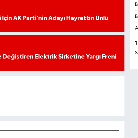
B
B
 İçin AK Parti’nin Adayı Hayrettin Ünlü
A
1
S
 Değiştiren Elektrik Şirketine Yargı Freni