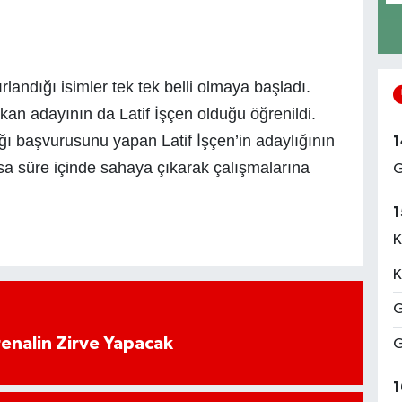
landığı isimler tek tek belli olmaya başladı.
n adayının da Latif İşçen olduğu öğrenildi.
ı başvurusunu yapan Latif İşçen’in adaylığının
1
sa süre içinde sahaya çıkarak çalışmalarına
G
1
K
K
G
enalin Zirve Yapacak
G
1