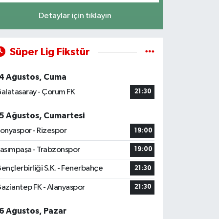
Detaylar için tıklayın
Süper Lig Fikstür
4 Ağustos, Cuma
alatasaray - Çorum FK
21:30
5 Ağustos, Cumartesi
onyaspor - Rizespor
19:00
asımpaşa - Trabzonspor
19:00
ençlerbirliği S.K. - Fenerbahçe
21:30
aziantep FK - Alanyaspor
21:30
6 Ağustos, Pazar