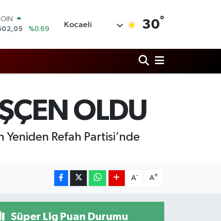
°
COIN
30
Kocaeli
602,05
%0.69
LAR
5986
%0.06
RO
0700
%0.1
RLİN
2438
%0.21
M ALTIN
 İŞÇEN OLDU
8.23
%0.39
T100
703
%0
eyen Yeniden Refah Partisi’nde
-
+
A
A
Süper Lig Puan Durumu