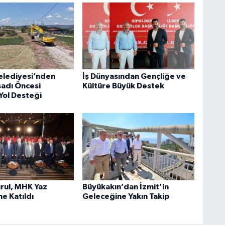
elediyesi’nden
İş Dünyasından Gençliğe ve
sadı Öncesi
Kültüre Büyük Destek
Yol Desteği
rul, MHK Yaz
Büyükakın’dan İzmit’in
e Katıldı
Geleceğine Yakın Takip