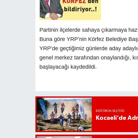
Partinin ilçelerde sahaya çıkarmaya hazır
Buna göre YRP’nin Körfez Belediye Başka
YRP’de geçtiğimiz günlerde aday adaylığ
genel merkez tarafından onaylandığı, kı
başlayacağı kaydedildi.
EDITÖRÜN SEÇTIĞI
Kocaeli’de Adr