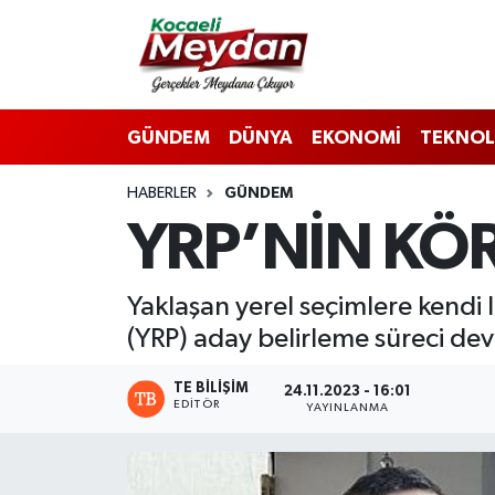
Nöbetçi Eczaneler
GÜNDEM
DÜNYA
EKONOMİ
TEKNOL
Hava Durumu
HABERLER
GÜNDEM
Trafik Durumu
YRP’NİN KÖR
Süper Lig Puan Durumu ve Fikstür
​​​​​​​Yaklaşan yerel seçimlere ke
Tüm Manşetler
(YRP) aday belirleme süreci de
Son Dakika Haberleri
TE BILIŞIM
24.11.2023 - 16:01
EDITÖR
YAYINLANMA
Haber Arşivi