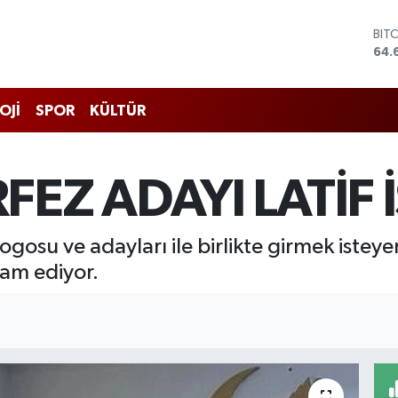
BIT
64.
DO
47,
EU
OJİ
SPOR
KÜLTÜR
55,
STE
64,
GRA
FEZ ADAYI LATİF
651
BİS
13.
ndi logosu ve adayları ile birlikte girmek ist
vam ediyor.