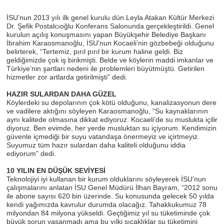
İSU’nun 2013 yılı ilk genel kurulu dün Leyla Atakan Kültür Merkezi
Dr. Şefik Postalcıoğlu Konferans Salonunda gerçekleştirildi. Genel
kurulun açılış konuşmasını yapan Büyükşehir Belediye Başkanı
İbrahim Karaosmanoğlu, İSU’nun Kocaeli’nin gözbebeği olduğunu
belirterek, “Tertemiz, pırıl pırıl bir kurum haline geldi. Biz
geldiğimizde çok iş birikmişti. Belde ve köylerin maddi imkanlar ve
Türkiye’nin şartları nedeni ile problemleri büyütmüştü. Getirilen
hizmetler zor artlarda getirilmişti” dedi.
HAZIR SULARDAN DAHA GÜZEL
Köylerdeki su depolarının çok kötü olduğunu, kanalizasyonun dere
ve vadilere aktığını söyleyen Karaosmanoğlu, “Su kaynaklarının
aynı kalitede olmasına dikkat ediyoruz. Kocaeli’de su muslukta içilir
diyoruz. Ben evimde, her yerde musluktan su içiyorum. Kendimizin
güvenle içmediği bir suyu vatandaşa önermeyiz ve içirtmeyiz.
Suyumuz tüm hazır sulardan daha kaliteli olduğunu iddia
ediyorum” dedi.
10 YILIN EN DÜŞÜK SEVİYESİ
Teknolojiyi iyi kullanan bir kurum olduklarını söyleyerek İSU’nun
çalışmalarını anlatan İSU Genel Müdürü İlhan Bayram, “2012 sonu
ile abone sayısı 620 bin üzerinde. Su konusunda gelecek 50 yılda
kendi yağımızda kavrulur durumda olacağız. Tahakkukumuz 78
milyondan 84 milyona yükseldi. Geçtiğimiz yıl su tüketiminde çok
büyük sorun yaşanmadı ama bu yılki sıcaklıklar su tüketimini