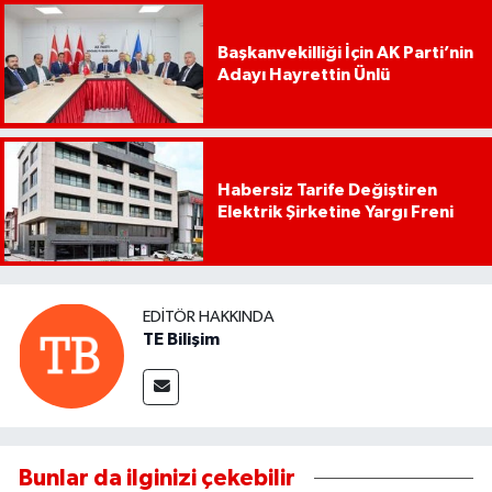
Başkanvekilliği İçin AK Parti’nin
Adayı Hayrettin Ünlü
Habersiz Tarife Değiştiren
Elektrik Şirketine Yargı Freni
EDITÖR HAKKINDA
TE Bilişim
Bunlar da ilginizi çekebilir