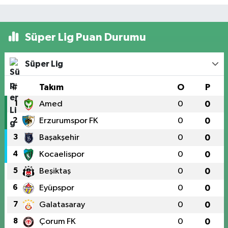
Süper Lig Puan Durumu
Süper Lig
#
Takım
O
P
1
Amed
0
0
2
Erzurumspor FK
0
0
3
Başakşehir
0
0
4
Kocaelispor
0
0
5
Beşiktaş
0
0
6
Eyüpspor
0
0
7
Galatasaray
0
0
8
Çorum FK
0
0