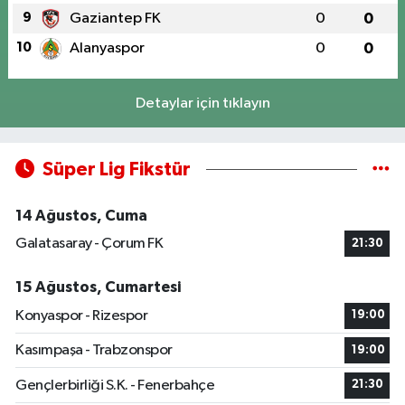
9
Gaziantep FK
0
0
10
Alanyaspor
0
0
Detaylar için tıklayın
Süper Lig Fikstür
14 Ağustos, Cuma
Galatasaray - Çorum FK
21:30
15 Ağustos, Cumartesi
Konyaspor - Rizespor
19:00
Kasımpaşa - Trabzonspor
19:00
Gençlerbirliği S.K. - Fenerbahçe
21:30