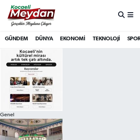
Nöbetçi Eczaneler
GÜNDEM
DÜNYA
EKONOMİ
TEKNOLOJİ
SPO
Hava Durumu
Trafik Durumu
Süper Lig Puan Durumu ve Fikstür
Tüm Manşetler
Son Dakika Haberleri
Genel
Haber Arşivi