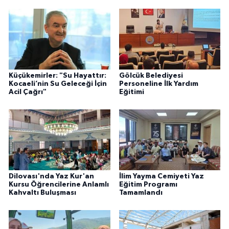
Küçükemirler: "Su Hayattır:
Gölcük Belediyesi
Kocaeli’nin Su Geleceği İçin
Personeline İlk Yardım
Acil Çağrı"
Eğitimi
Dilovası'nda Yaz Kur'an
İlim Yayma Cemiyeti Yaz
Kursu Öğrencilerine Anlamlı
Eğitim Programı
Kahvaltı Buluşması
Tamamlandı