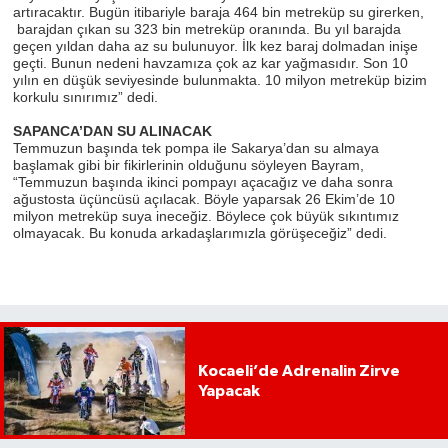
artıracaktır. Bugün itibariyle baraja 464 bin metreküp su girerken,
barajdan çıkan su 323 bin metreküp oranında. Bu yıl barajda
geçen yıldan daha az su bulunuyor. İlk kez baraj dolmadan inişe
geçti. Bunun nedeni havzamıza çok az kar yağmasıdır. Son 10
yılın en düşük seviyesinde bulunmakta. 10 milyon metreküp bizim
korkulu sınırımız” dedi.
SAPANCA’DAN SU ALINACAK
Temmuzun başında tek pompa ile Sakarya’dan su almaya
başlamak gibi bir fikirlerinin olduğunu söyleyen Bayram,
“Temmuzun başında ikinci pompayı açacağız ve daha sonra
ağustosta üçüncüsü açılacak. Böyle yaparsak 26 Ekim’de 10
milyon metreküp suya ineceğiz. Böylece çok büyük sıkıntımız
olmayacak. Bu konuda arkadaşlarımızla görüşeceğiz” dedi.
Kocaeli’de Adrenalin Zirve
Yapacak