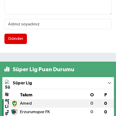
Gönder
Süper Lig Puan Durumu
Süper Lig
#
Takım
O
P
1
Amed
0
0
2
Erzurumspor FK
0
0