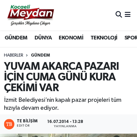
Nöbetçi Eczaneler
GÜNDEM
DÜNYA
EKONOMİ
TEKNOLOJİ
SPO
Hava Durumu
Trafik Durumu
HABERLER
GÜNDEM
YUVAM AKARCA PAZARI
Süper Lig Puan Durumu ve Fikstür
İÇİN CUMA GÜNÜ KURA
ÇEKİMİ VAR
Tüm Manşetler
İzmit Belediyesi’nin kapalı pazar projeleri tüm
Son Dakika Haberleri
hızıyla devam ediyor.
Haber Arşivi
TE BILIŞIM
16.07.2014 - 13:28
EDITÖR
YAYINLANMA