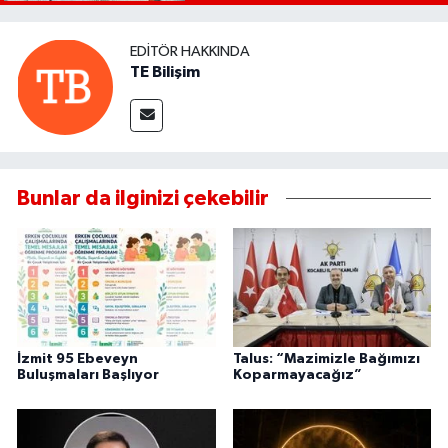
EDITÖR HAKKINDA
TE Bilişim
Bunlar da ilginizi çekebilir
İzmit 95 Ebeveyn
Talus: “Mazimizle Bağımızı
Buluşmaları Başlıyor
Koparmayacağız”