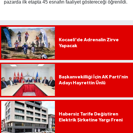
pazarda ilk etapta 45 esnafın faaliyet göstereceği öğrenildi.
Kocaeli’de Adrenalin Zirve
Yapacak
Başkanvekilliği İçin AK Parti’nin
Adayı Hayrettin Ünlü
Habersiz Tarife Değiştiren
Elektrik Şirketine Yargı Freni