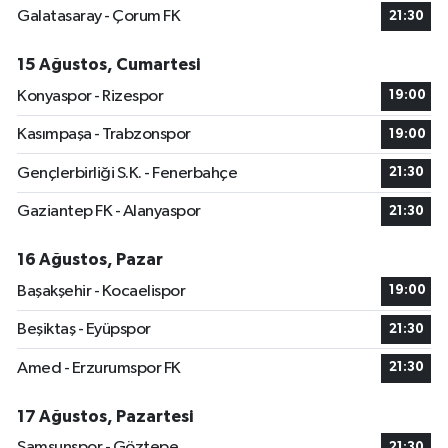
Galatasaray - Çorum FK
21:30
15 Ağustos, Cumartesi
Konyaspor - Rizespor
19:00
Kasımpaşa - Trabzonspor
19:00
Gençlerbirliği S.K. - Fenerbahçe
21:30
Gaziantep FK - Alanyaspor
21:30
16 Ağustos, Pazar
Başakşehir - Kocaelispor
19:00
Beşiktaş - Eyüpspor
21:30
Amed - Erzurumspor FK
21:30
17 Ağustos, Pazartesi
Samsunspor - Göztepe
21:30