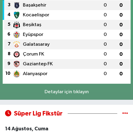
3
Başakşehir
0
0
4
Kocaelispor
0
0
5
Beşiktaş
0
0
6
Eyüpspor
0
0
7
Galatasaray
0
0
8
Çorum FK
0
0
9
Gaziantep FK
0
0
10
Alanyaspor
0
0
Detaylar için tıklayın
Süper Lig Fikstür
14 Ağustos, Cuma