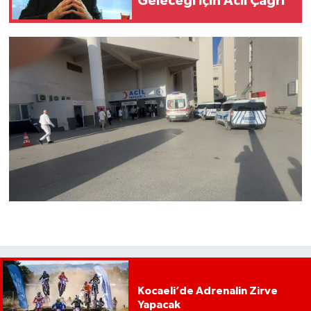
Geleceği İçin Acil Çağrı"
Kocaeli’de Adrenalin Zirve
Yapacak