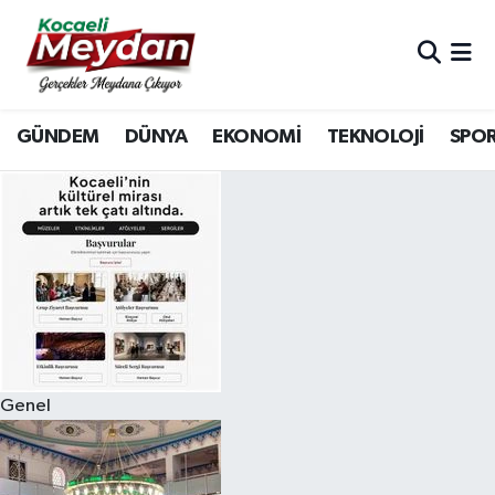
Nöbetçi Eczaneler
GÜNDEM
DÜNYA
EKONOMİ
TEKNOLOJİ
SPO
Hava Durumu
Trafik Durumu
Süper Lig Puan Durumu ve Fikstür
Tüm Manşetler
Son Dakika Haberleri
Genel
Haber Arşivi