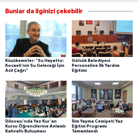
Bunlar da ilginizi çekebilir
Küçükemirler: "Su Hayattır:
Gölcük Belediyesi
Kocaeli’nin Su Geleceği İçin
Personeline İlk Yardım
Acil Çağrı"
Eğitimi
Dilovası'nda Yaz Kur'an
İlim Yayma Cemiyeti Yaz
Kursu Öğrencilerine Anlamlı
Eğitim Programı
Kahvaltı Buluşması
Tamamlandı