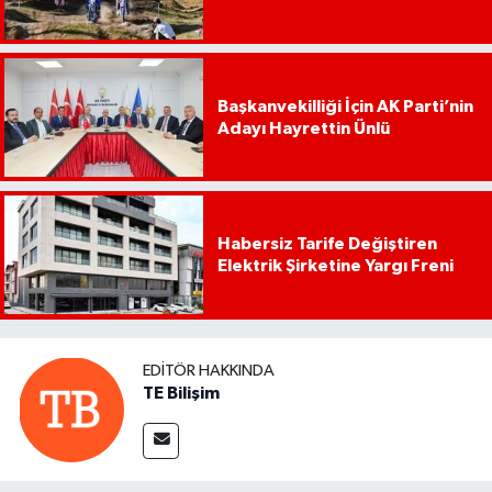
Başkanvekilliği İçin AK Parti’nin
Adayı Hayrettin Ünlü
Habersiz Tarife Değiştiren
Elektrik Şirketine Yargı Freni
EDITÖR HAKKINDA
TE Bilişim