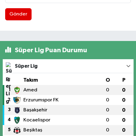
Gönder
Süper Lig Puan Durumu
Süper Lig
#
Takım
O
P
1
Amed
0
0
2
Erzurumspor FK
0
0
3
Başakşehir
0
0
4
Kocaelispor
0
0
5
Beşiktaş
0
0