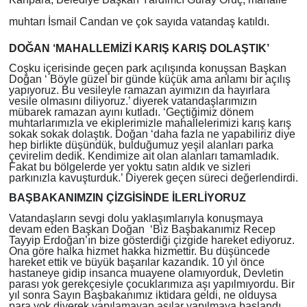
muhtarı İsmail Candan ve çok sayıda vatandaş katıldı.
DOĞAN ‘MAHALLEMİZİ KARIŞ KARIŞ DOLAŞTIK’
Coşku içerisinde geçen park açılışında konuşsan Başkan
Doğan ‘
Böyle güzel bir günde küçük ama anlamı bir açılış
yapıyoruz. Bu vesileyle ramazan ayımızın da hayırlara
vesile olmasını diliyoruz.’ diyerek vatandaşlarımızın
mübarek ramazan ayını kutladı. ‘Geçtiğimiz dönem
muhtarlarımızla ve ekiplerimizle mahallelerimizi karış karış
sokak sokak dolaştık. Doğan ‘daha fazla ne yapabiliriz diye
hep birlikte düşündük, bulduğumuz yeşil alanları parka
çevirelim dedik. Kendimize ait olan alanları tamamladık.
Fakat bu bölgelerde yer yoktu satın aldık ve sizleri
parkınızla kavuşturduk.’ Diyerek geçen süreci değerlendirdi.
BAŞBAKANIMZIN ÇİZGİSİNDE İLERLİYORUZ
Vatandaşların sevgi dolu yaklaşımlarıyla konuşmaya
devam eden Başkan Doğan ‘Biz Başbakanımız Recep
Tayyip Erdoğan’ın bize gösterdiği çizgide hareket ediyoruz.
Ona göre halka hizmet hakka hizmettir. Bu düşüncede
hareket ettik ve büyük başarılar kazandık. 10 yıl önce
hastaneye gidip insanca muayene olamıyorduk, Devletin
parası yok gerekçesiyle çocuklarımıza aşı yapılmıyordu. Bir
yıl sonra Sayın Başbakanımız iktidara geldi, ne olduysa
para yok diyerek yapılamayan aşılar yapılmaya başlandı.