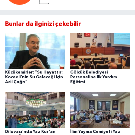
Bunlar da ilginizi çekebilir
Küçükemirler: "Su Hayattır:
Gölcük Belediyesi
Kocaeli’nin Su Geleceği İçin
Personeline İlk Yardım
Acil Çağrı"
Eğitimi
Dilovası'nda Yaz Kur'an
İlim Yayma Cemiyeti Yaz