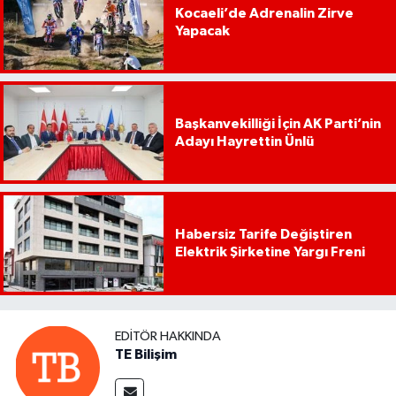
Kocaeli’de Adrenalin Zirve
Yapacak
Başkanvekilliği İçin AK Parti’nin
Adayı Hayrettin Ünlü
Habersiz Tarife Değiştiren
Elektrik Şirketine Yargı Freni
EDITÖR HAKKINDA
TE Bilişim