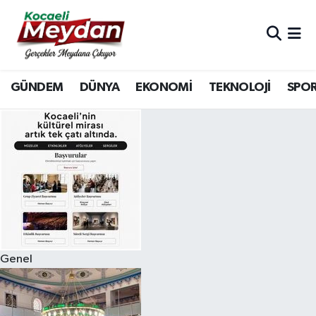
Nöbetçi Eczaneler
GÜNDEM
DÜNYA
EKONOMİ
TEKNOLOJİ
SPO
Hava Durumu
Trafik Durumu
Süper Lig Puan Durumu ve Fikstür
Tüm Manşetler
Son Dakika Haberleri
Genel
Haber Arşivi