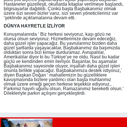
Hastaneler güzelleşti, okullarda kitaplar verilmeye başlandı,
bilgisayarlar dağıtıldı. Çünkü başta Başbakanımız olmak
üzere sizi seven bizler varız, sizi seven yöneticileriniz var
‘şeklinde açıklamalarına devam etti.
DÜNYA HAYRETLE İZLİYOR
Konuşmalarında ‘ Biz herkesi seviyoruz, kaşı gözü ne
olursa olsun seviyoruz. Hizmetlerimize devam edeceğiz,
daha güzel işler yapacağız. Bu yavrularımız bizden daha
güzel şartlarda yaşayacaklar, Başbakanımız da başımızda
olduktan sonra bizi kimse durduramaz. Avrupalılar,
Amerikalılar diyor ki bu Türkiye’ye ne oldu. Nasıl bu kadar
güçlü ve kendinden emin ilerliyor. Başarılar, bu aşamalar
Başbakanımız sayesinde oluyor, inşallah daha güzel işleri
onunla birlikte yapacağız. Başbakanımıza destek istiyoruz
,
’
diyen Başkan Doğan ‘ mahallemizin bu güzelliklere
kavuşmasında bizlere yardımcı olan başta muhtarımız
olmak üzere emeği geçen herkese teşekkür ediyoruz,.
Parkımız hayırlı uğurlu olsun, Ramazanımız bereketli olsun.’
Dilekleriyle parkın açılışını gerçekleştirdi.