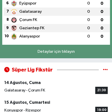
6
Eyüpspor
0
0
7
Galatasaray
0
0
8
Çorum FK
0
0
9
Gaziantep FK
0
0
10
Alanyaspor
0
0
Detaylar için tıklayın
Süper Lig Fikstür
14 Ağustos, Cuma
Galatasaray - Çorum FK
21:30
15 Ağustos, Cumartesi
Konyaspor - Rizespor
19:00