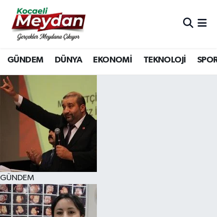
Nöbetçi Eczaneler
GÜNDEM
DÜNYA
EKONOMİ
TEKNOLOJİ
SPO
Hava Durumu
Trafik Durumu
Süper Lig Puan Durumu ve Fikstür
Tüm Manşetler
Son Dakika Haberleri
GÜNDEM
Haber Arşivi