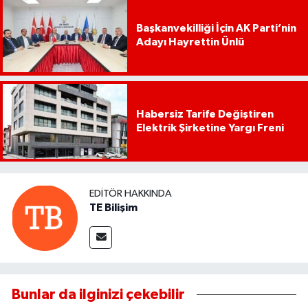
Başkanvekilliği İçin AK Parti’nin
Adayı Hayrettin Ünlü
Habersiz Tarife Değiştiren
Elektrik Şirketine Yargı Freni
EDITÖR HAKKINDA
TE Bilişim
Bunlar da ilginizi çekebilir