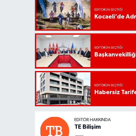
EDITÖRÜN SEÇTIĞI
Kocaeli’de Adr
EDITÖRÜN SEÇTIĞI
Başkanvekilliği
EDITÖRÜN SEÇTIĞI
Habersiz Tarife
EDITÖR HAKKINDA
TE Bilişim