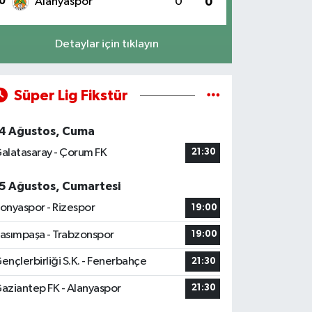
0
Alanyaspor
0
0
Detaylar için tıklayın
Süper Lig Fikstür
4 Ağustos, Cuma
alatasaray - Çorum FK
21:30
5 Ağustos, Cumartesi
onyaspor - Rizespor
19:00
asımpaşa - Trabzonspor
19:00
ençlerbirliği S.K. - Fenerbahçe
21:30
aziantep FK - Alanyaspor
21:30