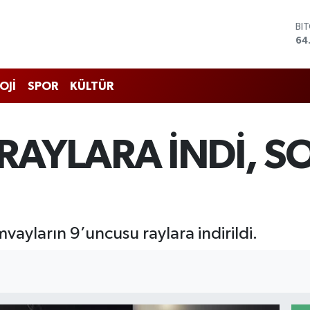
DO
47
EU
55
ST
OJİ
SPOR
KÜLTÜR
64
GR
66
Bİ
RAYLARA İNDİ, S
13
BI
64
mvayların 9’uncusu raylara indirildi.