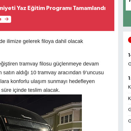
1
miyeti Yaz Eğitim Programı Tamamlandı
e
de ilimize gelerek filoya dahil olacak
1
 değiştiren tramvay filosu güçlenmeye devam
G
in satın aldığı 10 tramvay aracından 9’uncusu
1
aşlara konforlu ulaşım sunmayı hedefleyen
K
süre içinde teslim alacak.
K
G
G