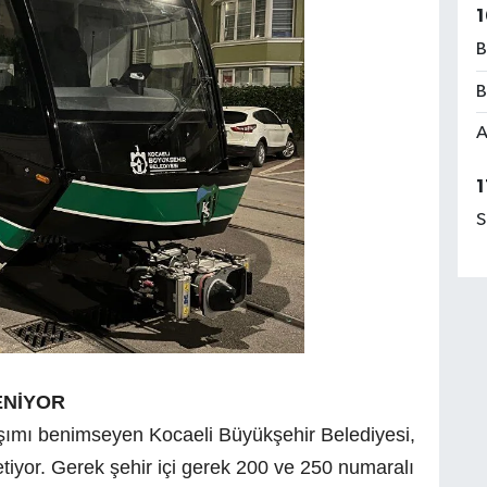
1
B
B
A
1
S
ENİYOR
aşımı benimseyen Kocaeli Büyükşehir Belediyesi,
tiyor. Gerek şehir içi gerek 200 ve 250 numaralı