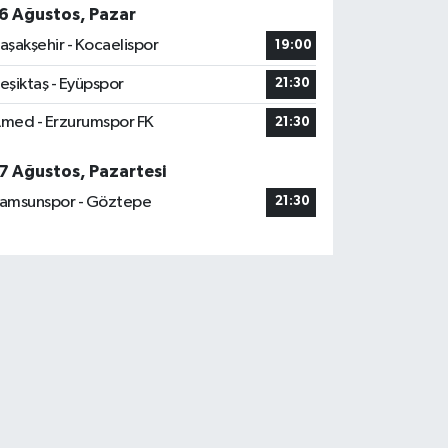
6 Ağustos, Pazar
aşakşehir - Kocaelispor
19:00
eşiktaş - Eyüpspor
21:30
med - Erzurumspor FK
21:30
7 Ağustos, Pazartesi
amsunspor - Göztepe
21:30