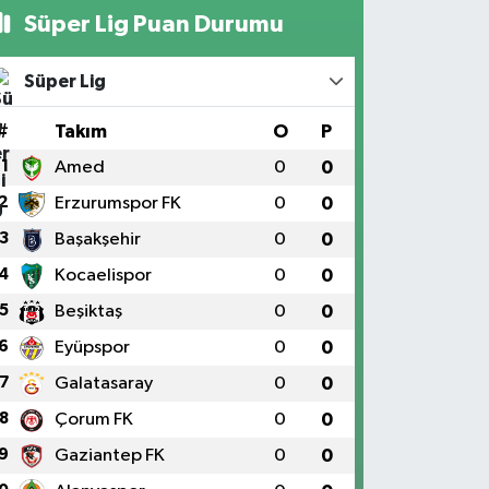
Süper Lig Puan Durumu
Süper Lig
#
Takım
O
P
1
Amed
0
0
2
Erzurumspor FK
0
0
3
Başakşehir
0
0
4
Kocaelispor
0
0
5
Beşiktaş
0
0
6
Eyüpspor
0
0
7
Galatasaray
0
0
8
Çorum FK
0
0
9
Gaziantep FK
0
0