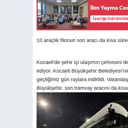
İlim Yayma Ce
İçeriği Görüntül
10 araçlık filonun son aracı da kısa süre
Kocaeli'de şehir içi ulaşımın çehresini
ediyor. Kocaeli Büyükşehir Belediyesi’n
geçtiğimiz gün raylara indirildi. Vatand
Büyükşehir, son tramvay aracını da kısa 