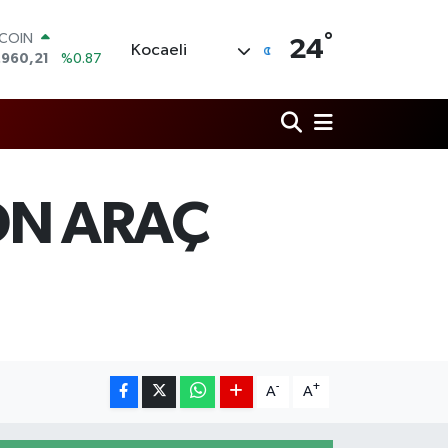
°
LAR
24
Kocaeli
,7436
%0.18
RO
,2510
%0.32
ERLİN
,4811
%0.38
AM ALTIN
60.55
%0.03
ST100
ON ARAÇ
.779
%-14
TCOIN
.960,21
%0.87
-
+
A
A