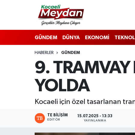
Nöbetçi Eczaneler
GÜNDEM
DÜNYA
EKONOMİ
TEKNOL
Hava Durumu
HABERLER
GÜNDEM
Trafik Durumu
9. TRAMVAY 
Süper Lig Puan Durumu ve Fikstür
YOLDA
Tüm Manşetler
Son Dakika Haberleri
Kocaeli için özel tasarlanan tra
Haber Arşivi
TE BILIŞIM
15.07.2025 - 13:33
EDITÖR
YAYINLANMA