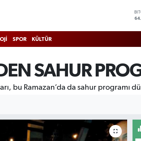
BI
64
DO
47
EU
OJİ
SPOR
KÜLTÜR
55
ST
64
GR
DEN SAHUR PRO
66
Bİ
13
olları, bu Ramazan’da da sahur programı dü