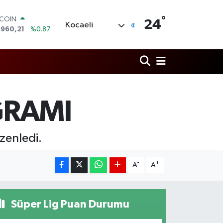
°
TCOIN
24
Kocaeli
.960,21
%0.87
LAR
,7436
%0.18
RO
,2510
%0.32
ERLİN
,4811
%0.38
AM ALTIN
GRAMI
60.55
%0.03
ST100
.779
%-14
zenledi.
-
+
A
A
Süper Lig Puan Durumu