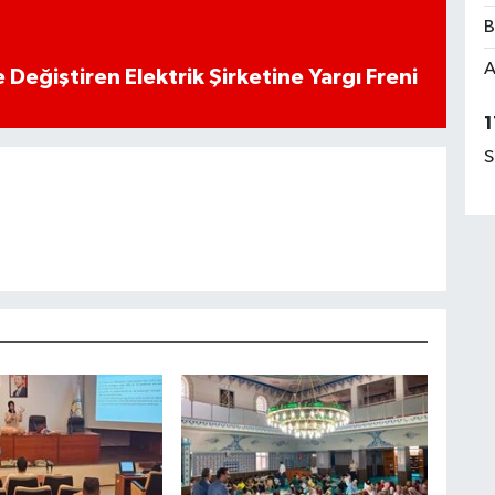
B
A
 Değiştiren Elektrik Şirketine Yargı Freni
1
S