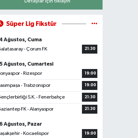
Detaylar için tıklayın
Süper Lig Fikstür
4 Ağustos, Cuma
alatasaray - Çorum FK
21:30
5 Ağustos, Cumartesi
onyaspor - Rizespor
19:00
asımpaşa - Trabzonspor
19:00
ençlerbirliği S.K. - Fenerbahçe
21:30
aziantep FK - Alanyaspor
21:30
6 Ağustos, Pazar
aşakşehir - Kocaelispor
19:00