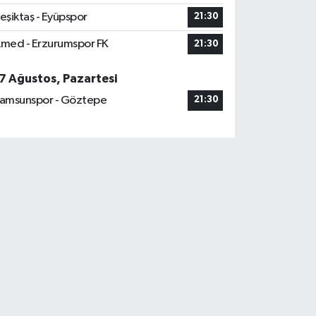
eşiktaş - Eyüpspor
21:30
med - Erzurumspor FK
21:30
7 Ağustos, Pazartesi
amsunspor - Göztepe
21:30