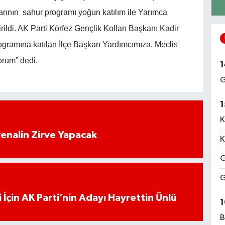
llarının sahur programı yoğun katılım ile Yarımca
rildi. AK Parti Körfez Gençlik Kolları Başkanı Kadir
gramına katılan İlçe Başkan Yardımcımıza, Meclis
orum” dedi.
1
G
1
K
enalin Zirve Yapacak
K
G
G
 İçin AK Parti’nin Adayı Hayrettin Ünlü
1
B