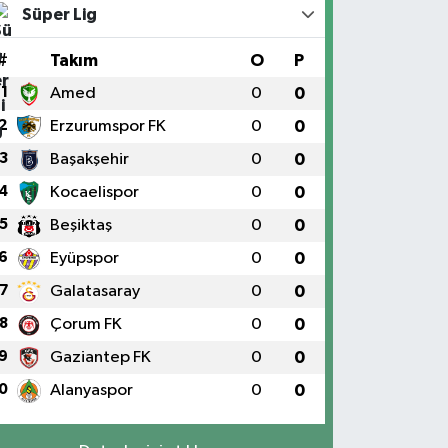
Süper Lig
#
Takım
O
P
1
Amed
0
0
2
Erzurumspor FK
0
0
3
Başakşehir
0
0
4
Kocaelispor
0
0
5
Beşiktaş
0
0
6
Eyüpspor
0
0
7
Galatasaray
0
0
8
Çorum FK
0
0
9
Gaziantep FK
0
0
0
Alanyaspor
0
0