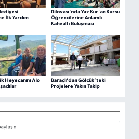
lediyesi
Dilovası'nda Yaz Kur'an Kursu
ne İlk Yardım
Öğrencilerine Anlamlı
Kahvaltı Buluşması
rik Heyecanını Alo
Baraçlı’dan Gölcük’teki
aşadılar
Projelere Yakın Takip