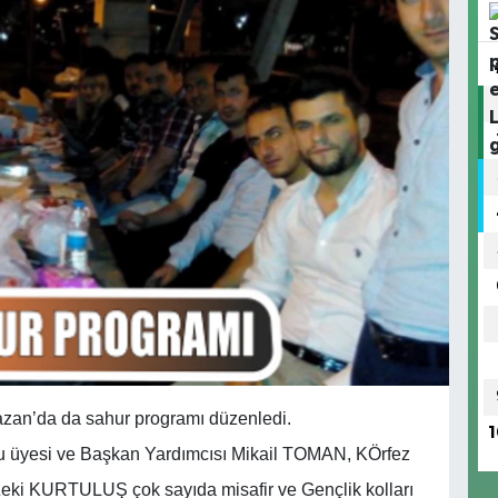
azan’da da sahur programı düzenledi.
1
lu üyesi ve Başkan Yardımcısı Mikail TOMAN, KÖrfez
ki KURTULUŞ çok sayıda misafir ve Gençlik kolları