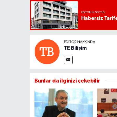
EDITÖRÜN SEÇTIĞI
Habersiz Tarife
EDITÖR HAKKINDA
TE Bilişim
Bunlar da ilginizi çekebilir