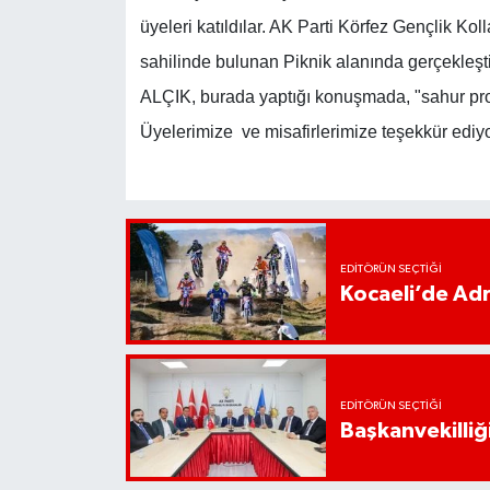
üyeleri katıldılar. AK Parti Körfez Gençlik Ko
sahilinde bulunan Piknik alanında gerçekleşti
ALÇIK, burada yaptığı konuşmada, "sahur pro
Üyelerimize ve misafirlerimize teşekkür ediy
EDITÖRÜN SEÇTIĞI
Kocaeli’de Adr
EDITÖRÜN SEÇTIĞI
Başkanvekilliği