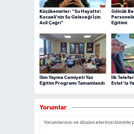
Küçükemirler: "Su Hayattır:
Gölcük Be
Kocaeli’nin Su Geleceği İçin
Personeli
Acil Çağrı"
Eğitimi
İlim Yayma Cemiyeti Yaz
İlk Telefe
Eğitim Programı Tamamlandı
Evlat’la Y
Yorumlar