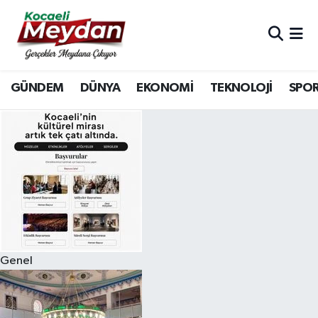
Nöbetçi Eczaneler
GÜNDEM
DÜNYA
EKONOMİ
TEKNOLOJİ
SPO
Hava Durumu
Trafik Durumu
Süper Lig Puan Durumu ve Fikstür
Tüm Manşetler
Son Dakika Haberleri
Genel
Haber Arşivi