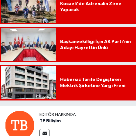
Kocaeli’de Adrenalin Zirve
Yapacak
Başkanvekilliği İçin AK Parti’nin
Adayı Hayrettin Ünlü
Habersiz Tarife Değiştiren
Elektrik Şirketine Yargı Freni
EDITÖR HAKKINDA
TE Bilişim