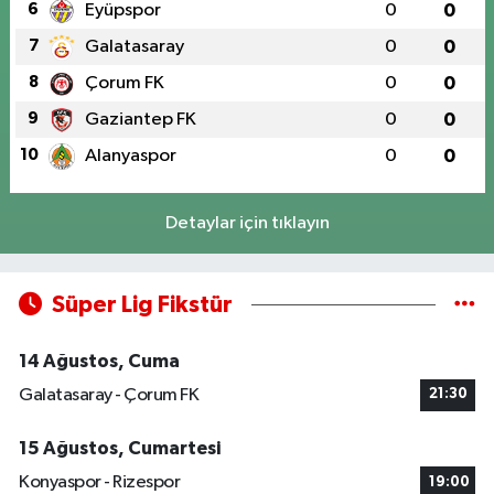
6
Eyüpspor
0
0
7
Galatasaray
0
0
8
Çorum FK
0
0
9
Gaziantep FK
0
0
10
Alanyaspor
0
0
Detaylar için tıklayın
Süper Lig Fikstür
14 Ağustos, Cuma
Galatasaray - Çorum FK
21:30
15 Ağustos, Cumartesi
Konyaspor - Rizespor
19:00