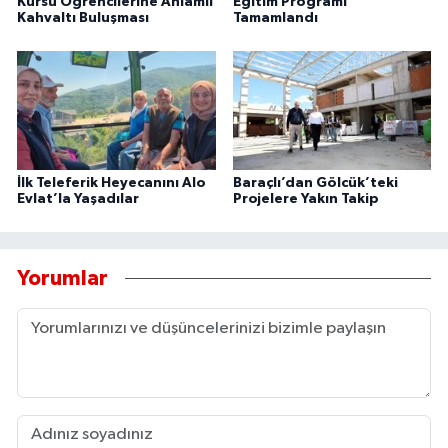
Kursu Öğrencilerine Anlamlı
Eğitim Programı
Kahvaltı Buluşması
Tamamlandı
İlk Teleferik Heyecanını Alo
Baraçlı’dan Gölcük’teki
Evlat’la Yaşadılar
Projelere Yakın Takip
Yorumlar