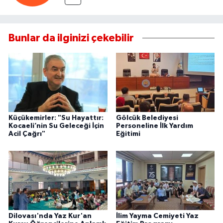
Bunlar da ilginizi çekebilir
Küçükemirler: "Su Hayattır:
Gölcük Belediyesi
Kocaeli’nin Su Geleceği İçin
Personeline İlk Yardım
Acil Çağrı"
Eğitimi
Dilovası'nda Yaz Kur'an
İlim Yayma Cemiyeti Yaz