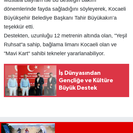
Mustafa Bayram ise bu desteğin bakım
dönemlerinde fayda sağladığını söyleyerek, Kocaeli
Büyükşehir Belediye Başkanı Tahir Büyükakın’a
teşekkür etti.
Destekten, uzunluğu 12 metrenin altında olan, "Yeşil
Ruhsat"a sahip, bağlama limanı Kocaeli olan ve
"Mavi Kart" sahibi tekneler yararlanabiliyor.
İş Dünyasından
Gençliğe ve Kültüre
Büyük Destek