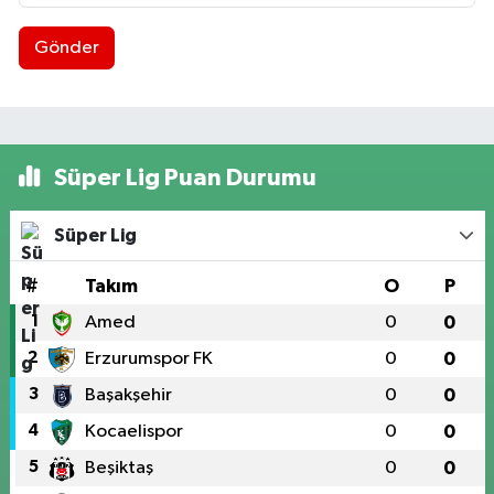
Gönder
Süper Lig Puan Durumu
Süper Lig
#
Takım
O
P
1
Amed
0
0
2
Erzurumspor FK
0
0
3
Başakşehir
0
0
4
Kocaelispor
0
0
5
Beşiktaş
0
0