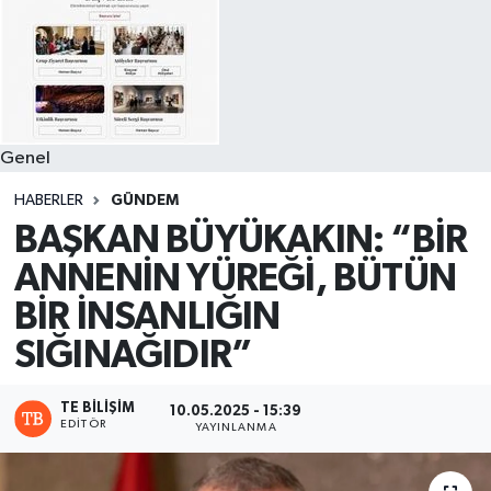
Genel
HABERLER
GÜNDEM
BAŞKAN BÜYÜKAKIN: “BİR
ANNENİN YÜREĞİ, BÜTÜN
BİR İNSANLIĞIN
SIĞINAĞIDIR”
TE BILIŞIM
10.05.2025 - 15:39
EDITÖR
YAYINLANMA