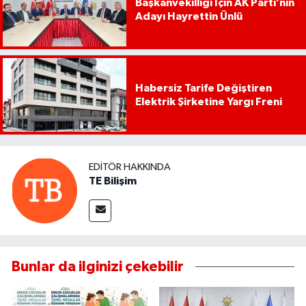
Başkanvekilliği İçin AK Parti’nin
Adayı Hayrettin Ünlü
Habersiz Tarife Değiştiren
Elektrik Şirketine Yargı Freni
EDITÖR HAKKINDA
TE Bilişim
Bunlar da ilginizi çekebilir