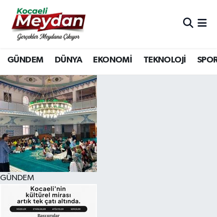
Nöbetçi Eczaneler
GÜNDEM
DÜNYA
EKONOMİ
TEKNOLOJİ
SPO
Hava Durumu
Trafik Durumu
Süper Lig Puan Durumu ve Fikstür
Tüm Manşetler
Son Dakika Haberleri
GÜNDEM
Haber Arşivi