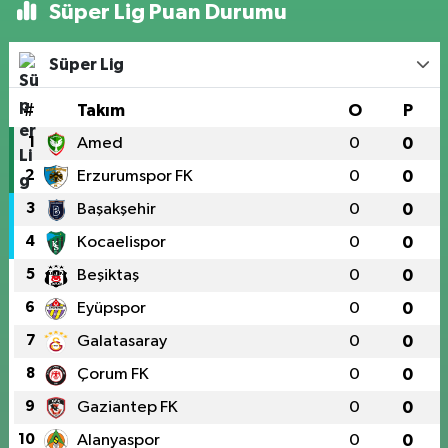
Süper Lig Puan Durumu
Süper Lig
#
Takım
O
P
1
Amed
0
0
2
Erzurumspor FK
0
0
3
Başakşehir
0
0
4
Kocaelispor
0
0
5
Beşiktaş
0
0
6
Eyüpspor
0
0
7
Galatasaray
0
0
8
Çorum FK
0
0
9
Gaziantep FK
0
0
10
Alanyaspor
0
0