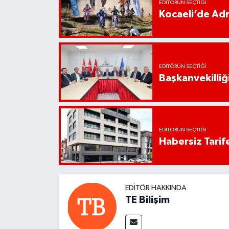
EDITÖRÜN SEÇTIĞI
Kocaeli’de Adr
EDITÖRÜN SEÇTIĞI
Başkanvekilliği
EDITÖRÜN SEÇTIĞI
Habersiz Tarife
EDITÖR HAKKINDA
TE Bilişim