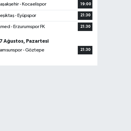
aşakşehir - Kocaelispor
19:00
eşiktaş - Eyüpspor
21:30
med - Erzurumspor FK
21:30
7 Ağustos, Pazartesi
amsunspor - Göztepe
21:30