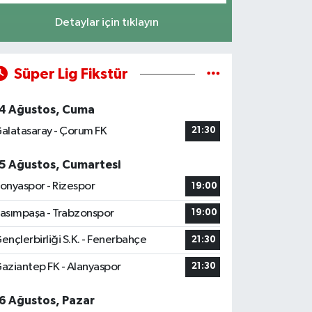
Detaylar için tıklayın
Süper Lig Fikstür
4 Ağustos, Cuma
alatasaray - Çorum FK
21:30
5 Ağustos, Cumartesi
onyaspor - Rizespor
19:00
asımpaşa - Trabzonspor
19:00
ençlerbirliği S.K. - Fenerbahçe
21:30
aziantep FK - Alanyaspor
21:30
6 Ağustos, Pazar