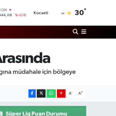
COIN
944,08
%-0.18
°
30
Kocaeli
LAR
7436
%0.18
RO
2510
%0.32
RLİN
4811
%0.38
M ALTIN
0.55
%0.03
Arasında
T100
779
%-14
ngına müdahale için bölgeye
-
+
A
A
Süper Lig Puan Durumu