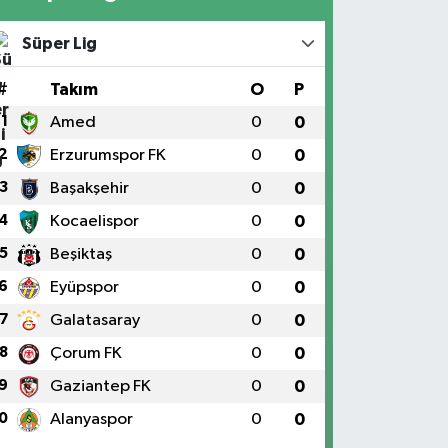
Süper Lig
#
Takım
O
P
1
Amed
0
0
2
Erzurumspor FK
0
0
3
Başakşehir
0
0
4
Kocaelispor
0
0
5
Beşiktaş
0
0
6
Eyüpspor
0
0
7
Galatasaray
0
0
8
Çorum FK
0
0
9
Gaziantep FK
0
0
0
Alanyaspor
0
0