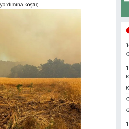
yardımına koştu;
1
G
1
K
K
G
G
1