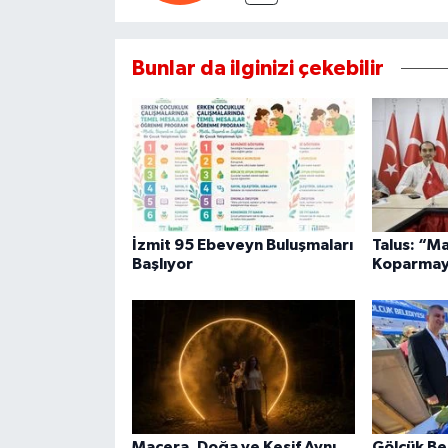
Bunlar da ilginizi çekebilir
İzmit 95 Ebeveyn Buluşmaları
Talus: “M
Başlıyor
Koparmay
Macera, Doğa ve Keşif Aynı
Gölcük Be