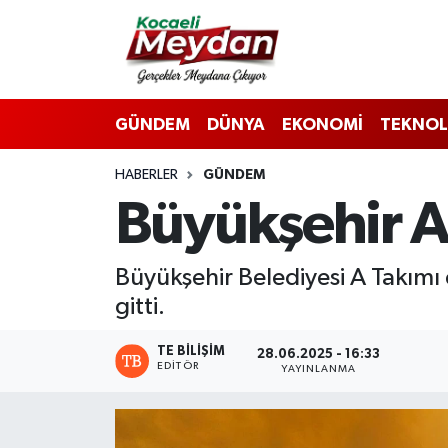
Nöbetçi Eczaneler
GÜNDEM
DÜNYA
EKONOMİ
TEKNOL
Hava Durumu
HABERLER
GÜNDEM
Trafik Durumu
Büyükşehir A
Süper Lig Puan Durumu ve Fikstür
Büyükşehir Belediyesi A Takımı
Tüm Manşetler
gitti.
Son Dakika Haberleri
TE BILIŞIM
28.06.2025 - 16:33
EDITÖR
YAYINLANMA
Haber Arşivi