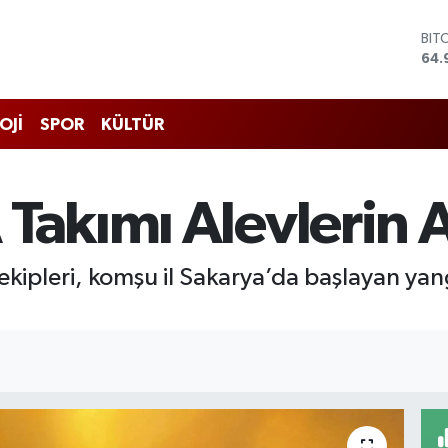
BIT
64.
DO
47,
EU
55,
OJİ
SPOR
KÜLTÜR
STE
64,
GRA
666
 Takımı Alevlerin 
BİS
13.
 ekipleri, komşu il Sakarya’da başlayan ya