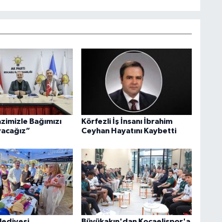
azimizle Bağımızı
Körfezli İş İnsanı İbrahim
acağız”
Ceyhan Hayatını Kaybetti
lediyesi
Büyükakın'dan Kocaelispor'a