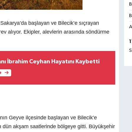
B
B
 Sakarya’da başlayan ve Bilecik’e sıçrayan
A
ev alıyor. Ekipler, alevlerin arasında söndürme
1
S
sanı İbrahim Ceyhan Hayatını Kaybetti
e
nın Geyve ilçesinde başlayan ve Bilecik’e
 dün akşam saatlerinde bölgeye gitti. Büyükşehir