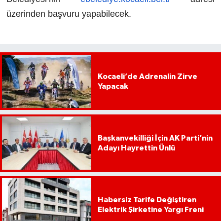
üzerinden başvuru yapabilecek.
Kocaeli’de Adrenalin Zirve
Yapacak
Başkanvekilliği İçin AK Parti’nin
Adayı Hayrettin Ünlü
Habersiz Tarife Değiştiren
Elektrik Şirketine Yargı Freni