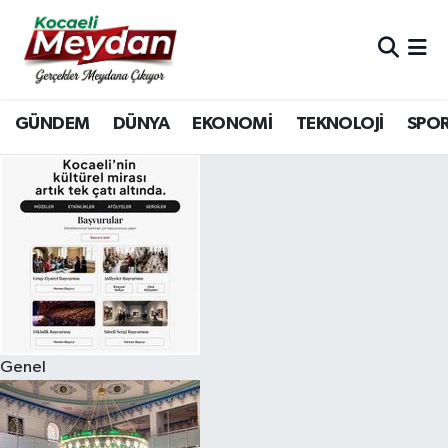
Nöbetçi Eczaneler
GÜNDEM
DÜNYA
EKONOMİ
TEKNOLOJİ
SPO
Hava Durumu
Trafik Durumu
Süper Lig Puan Durumu ve Fikstür
Tüm Manşetler
Son Dakika Haberleri
Genel
Haber Arşivi