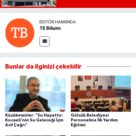
EDITÖR HAKKINDA
TE Bilişim
Bunlar da ilginizi çekebilir
Küçükemirler: "Su Hayattır:
Gölcük Belediyesi
Kocaeli’nin Su Geleceği İçin
Personeline İlk Yardım
Acil Çağrı"
Eğitimi