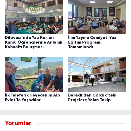
Dilovası'nda Yaz Kur'an
İlim Yayma Cemiyeti Yaz
Kursu Öğrencilerine Anlamlı
Eğitim Programı
Kahvaltı Buluşması
Tamamlandı
İlk Teleferik Heyecanını Alo
Baraçlı’dan Gölcük’teki
Evlat’la Yaşadılar
Projelere Yakın Takip
Yorumlar